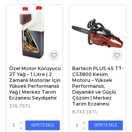
konforlu kullanım
Kolay bakım ve yedek parça desteği
Merkez Tarım Eczanesi ile
Seydişehir’de ve Online Satışta
Güvenli Teslimat
Odun kesim motorları kategorisindeki tüm ürünler
Seydişehir’de mağazamızdan teslim
alınabilir veya
online sipariş
ile Türkiye’nin her yerine gönderilir. Güçlü,
dayanıklı ve güvenilir kesim motorları için doğru
Özel Motor Koruyucu
Bartech PLUS 45 TT-
adrestesiniz!
2T Yağ – 1 Litre | 2
CS3800 Kesim
Zamanlı Motorlar İçin
Motoru – Yüksek
Yüksek Performanslı
Performanslı,
Yağ | Merkez Tarım
Dayanıklı ve Güçlü
Eczanesi Seydişehir
Çözüm | Merkez
Tarım Eczanesi
376,75TL
8.743,16TL
SEPETE EKLE
SEPETE EKLE