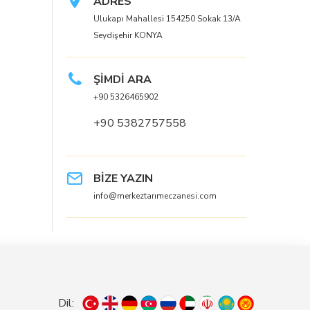
ADRES
Ulukapı Mahallesi 154250 Sokak 13/A
Seydişehir KONYA
ŞİMDİ ARA
+90 5326465902
+90 5382757558
BİZE YAZIN
info@merkeztarımeczanesi.com
Dil: