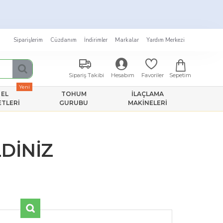
★
Siparişlerim
Cüzdanım
İndirimler
Markalar
Yardım Merkezi
Sepetim
Sipariş Takibi
Hesabım
Favoriler
Yeni
EL
TOHUM
İLAÇLAMA
ETLERI
GURUBU
MAKINELERI
DİNİZ