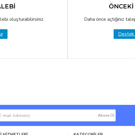
ALEBİ
ÖNCEKİ
ebi oluşturabilirsiniz.
Daha önce açtığınız talep
ur
Destek 
Abone Ol
İ HİZMETLERİ
KATEGORİLER