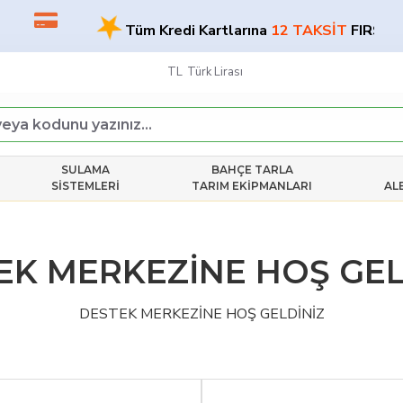
★
Tüm Kredi Kartlarına
12 TAKSİT
FIRSATI!
TL
Türk Lirası
SULAMA
BAHÇE TARLA
SISTEMLERI
TARIM EKIPMANLARI
AL
EK MERKEZİNE HOŞ GEL
DESTEK MERKEZİNE HOŞ GELDİNİZ