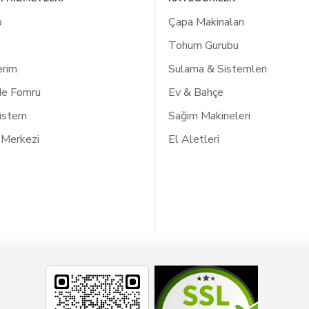
p
Çapa Makinaları
l
Tohum Gurubu
erim
Sulama & Sistemleri
de Fomru
Ev & Bahçe
Listem
Sağım Makineleri
 Merkezi
El Aletleri