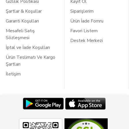
Profesyonel sağım çözümleri için doğru adrestesiniz.
Gizlilik Politikası
Kayıt Ol
Şartlar & Koşullar
Siparişlerim
Garanti Koşulları
Ürün İade Fomru
Mesafeli Satış
Favori Listem
Sözleşmesi
Destek Merkezi
İptal ve İade Koşulları
Ürün Teslimatı Ve Kargo
Şartları
İletişim