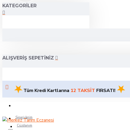
KATEGORILER
ALIŞVERIŞ SEPETINIZ
★
★
Tüm Kredi Kartlarına
12 TAKSİT
FIRSATI!
Siparişlerim
Cüzdanım