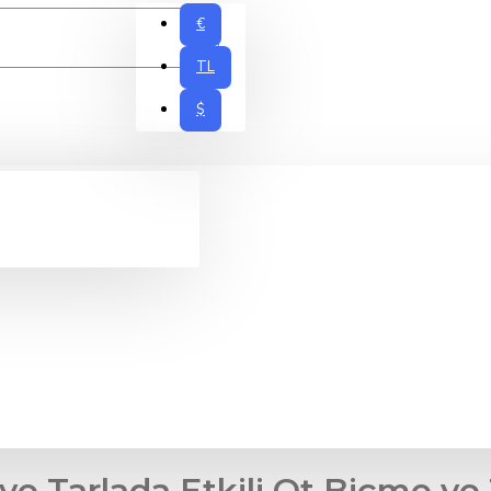
€
TL
$
ve Tarlada Etkili Ot Biçme ve