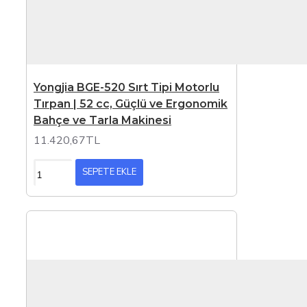
Yongjia BGE-520 Sırt Tipi Motorlu
Tırpan | 52 cc, Güçlü ve Ergonomik
Bahçe ve Tarla Makinesi
11.420,67TL
SEPETE EKLE