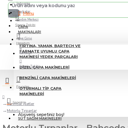
İndirimler
Markalar
Menu
Yardım Merkezi
Sipariş Takibi
ÇAPA
MAKINALARI
Üye Girişi
Hesabım
FIRTINA, YAMAN, BARTECH VE
FARMATE UYUMLU ÇAPA
Kayıt Ol
MAKINESI YEDEK PARÇALARI
Sipariş Takibi
DIZEL ÇAPA MAKINELERI
BENZINLI ÇAPA MAKINELERI
Favoriler
OTURMALI TIP ÇAPA
MAKINELERI
Sepetim
Tarımsal Aletler
Motorlu Tırpanlar
Alışveriş sepetiniz boş!
SÜT SAĞIM MAKINELERI
Motorlu Tırpanlar – Bahçede 