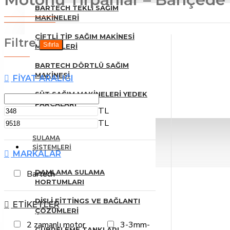
BARTECH TEKLI SAĞIM
MAKINELERI
ÇIFTLI TIP SAĞIM MAKINESI
Filtre
Sıfırla
MODELLERI
BARTECH DÖRTLÜ SAĞIM
MAKINESI
FIYAT ARALIĞI
SÜT SAĞIM MAKINELERI YEDEK
PARÇALARI
TL
TL
SULAMA
SISTEMLERI
MARKALAR
DAMLAMA SULAMA
Bartech
HORTUMLARI
DIŞLI FITTINGS VE BAĞLANTI
ETIKETLER
ÇÖZÜMLERI
2 zamanlı motor
3-3mm-
GÜBRELEME TANKLARI