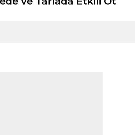
ede ve Tarlada Etkili Ot
leri
ında yabani otları, çalıları ve sert bitki örtüsünü temizlemek için
encesiyle sunduğumuz modeller, hem hobi kullanıcıları hem de
Tipi Tırpan Modelleri ile Güçlü
arda kesintisiz kullanım
imkanı
ullanım için ideal
lanım
erinden Teslim ve Online Sipariş Avantajı