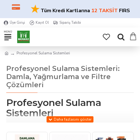
★
Tüm Kredi Kartlarına
12 TAKSİT
FIRSATI!
Üye Girişi
Kayıt Ol
Sipariş Takibi
Profesyonel Sulama Sistemleri
Profesyonel Sulama Sistemleri:
Damla, Yağmurlama ve Filtre
Çözümleri
Profesyonel Sulama
Sistemleri
Tarla, bahçe ve sera uygulamaları için
yüksek verimli
sulama çözümleri
sunuyoruz. Damla sulama, yağmurlama