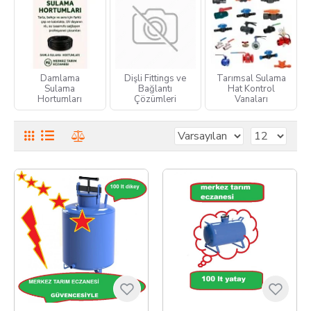
sistemleri, filtreler, vanalar, hortumlar ve bağlantı
ekipmanlarıyla
su tasarrufu
sağlayan,
bitki gelişimini
destekleyen
ürünleri bir araya getirdik.
Merkez Tarım Eczanesi güvencesiyle sunulan tüm ürünler,
Damlama
Dişli Fittings ve
Tarımsal Sulama
dayanıklı malzeme kalitesi
ve
uyumlu sistem
Sulama
Bağlantı
Hat Kontrol
yapısıyla
profesyonel kullanıma uygundur. Sulama
Hortumları
Çözümleri
Vanaları
sistemlerinizi modernleştirin, veriminizi artırın.