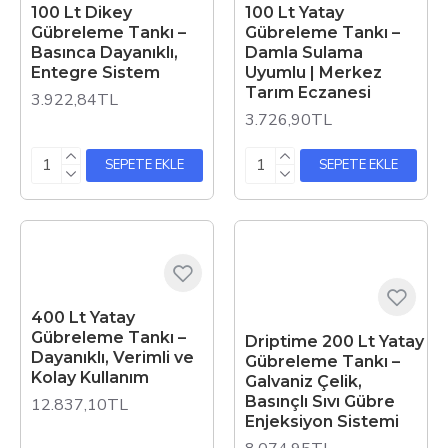
100 Lt Dikey
100 Lt Yatay
Gübreleme Tankı –
Gübreleme Tankı –
Basınca Dayanıklı,
Damla Sulama
Entegre Sistem
Uyumlu | Merkez
Tarım Eczanesi
3.922,84TL
3.726,90TL
SEPETE EKLE
SEPETE EKLE
400 Lt Yatay
Gübreleme Tankı –
Driptime 200 Lt Yatay
Dayanıklı, Verimli ve
Gübreleme Tankı –
Kolay Kullanım
Galvaniz Çelik,
Basınçlı Sıvı Gübre
12.837,10TL
Enjeksiyon Sistemi