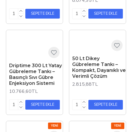
8.074,95TL
SEPETE EKLE
SEPETE EKLE
50 Lt Dikey
Gübreleme Tankı –
Driptime 300 Lt Yatay
Kompakt, Dayanıklı ve
Gübreleme Tankı –
Verimli Çözüm
Basınçlı Sıvı Gübre
Enjeksiyon Sistemi
2.815,88TL
10.766,60TL
SEPETE EKLE
SEPETE EKLE
YENI
YENI