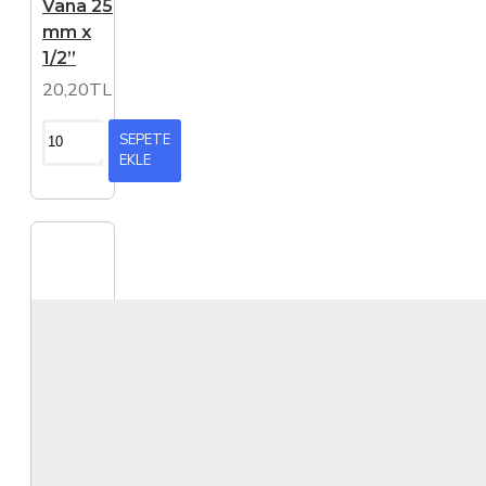
Vana 25
mm x
1/2”
20,20TL
SEPETE
EKLE