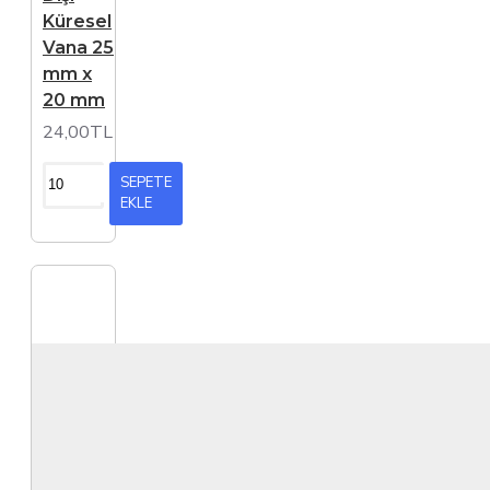
Küresel
Vana 25
mm x
20 mm
24,00TL
SEPETE
EKLE