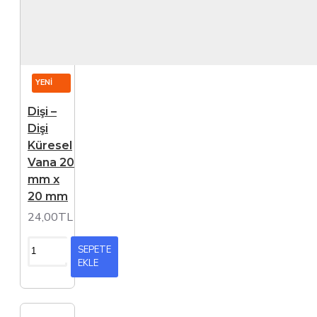
YENI
Dişi –
Dişi
Küresel
Vana 20
mm x
20 mm
24,00TL
SEPETE
EKLE