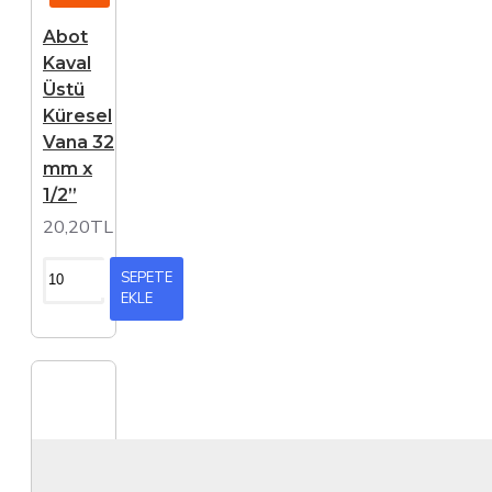
Abot
Kaval
Üstü
Küresel
Vana 32
mm x
1/2”
20,20TL
SEPETE
EKLE