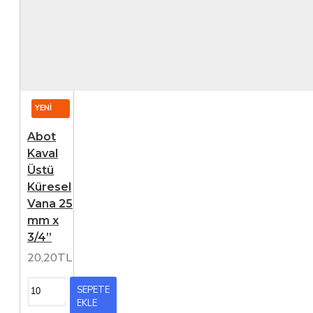
YENI
Abot
Kaval
Üstü
Küresel
Vana 25
mm x
3/4”
20,20TL
SEPETE
EKLE