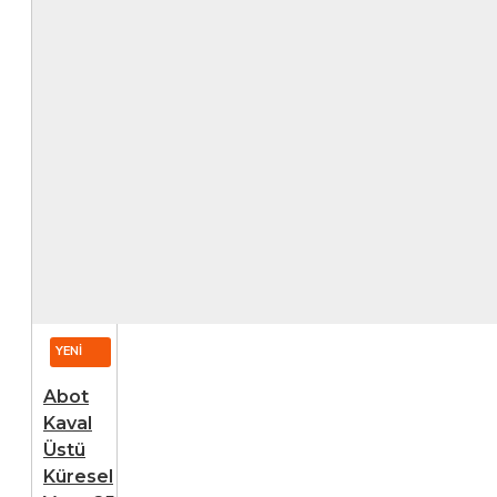
Detaylı bilgi için
İade ve Cayma
Koşulları Sayfası
nı inceleyebilirsiniz.
YENI
Abot
Kaval
Üstü
Küresel