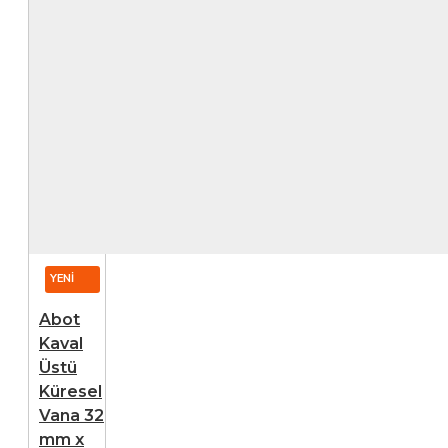
YENI
Abot
Kaval
Üstü
Küresel
Vana 32
mm x