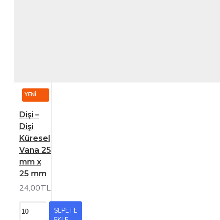
YENI
Dişi –
Dişi
Küresel
Vana 25
mm x
25 mm
24,00TL
SEPETE