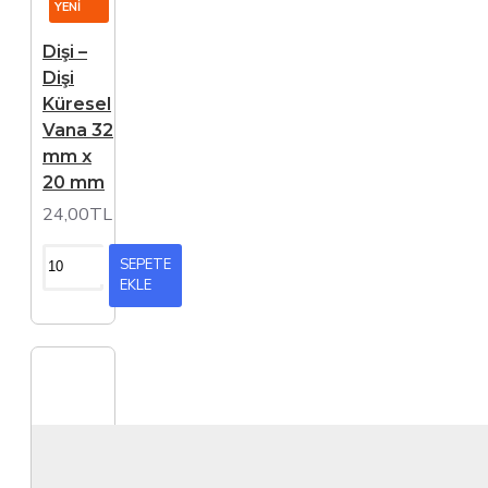
YENI
Dişi –
Dişi
Küresel
Vana 32
mm x
20 mm
24,00TL
SEPETE
EKLE