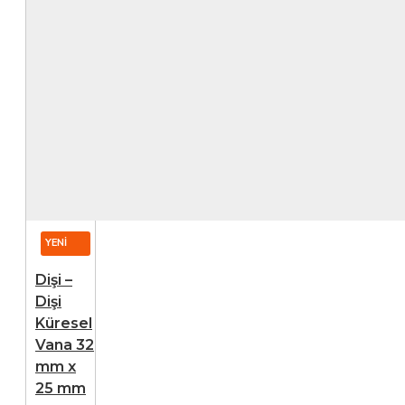
YENI
Dişi –
Dişi
Küresel
Vana 32
mm x
25 mm