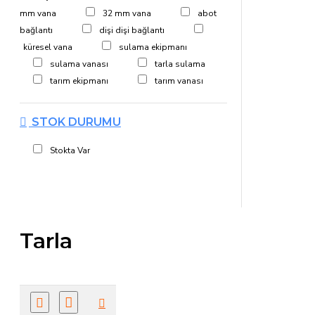
mm vana
32 mm vana
abot
bağlantı
dişi dişi bağlantı
küresel vana
sulama ekipmanı
sulama vanası
tarla sulama
tarım ekipmanı
tarım vanası
STOK DURUMU
Stokta Var
Tarla
Sulama
Küresel