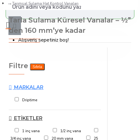
Tarımsal Sulama Hat Kontrol Vanaları
Tarla Sulama Küresel Vanalar – ½”
den 160 mm’ye kadar
Alışveriş sepetiniz boş!
Filtre
Sıfırla
MARKALAR
Driptime
ETIKETLER
1 inç vana
1/2 inç vana
3/4 inç vana
20 mm vana
25