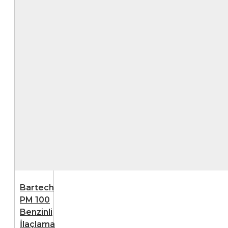
Bartech
PM 100
Benzinli
İlaçlama