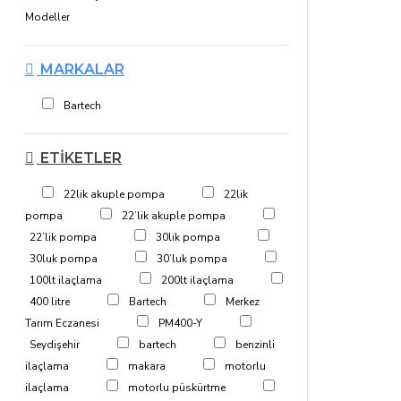
Modeller
MARKALAR
Bartech
ETIKETLER
22lik akuple pompa
22lik
pompa
22’lik akuple pompa
22’lik pompa
30lik pompa
30luk pompa
30’luk pompa
100lt ilaçlama
200lt ilaçlama
400 litre
Bartech
Merkez
Tarım Eczanesi
PM400-Y
Seydişehir
bartech
benzinli
ilaçlama
makara
motorlu
ilaçlama
motorlu püskürtme