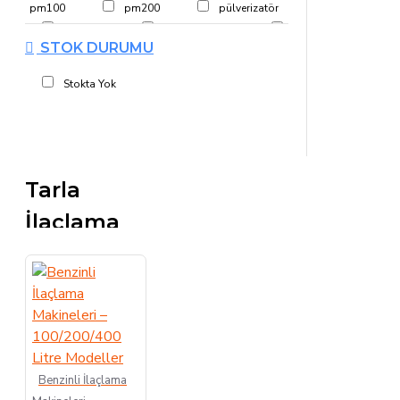
pm100
pm200
pülverizatör
tabanca
tarla makinesi
STOK DURUMU
tarım makineleri
Stokta Yok
Tarla
İlaçlama
Makinesi –
Bahçe
İlaçlama
Makinesi
Benzinli İlaçlama
Merkez Tarım