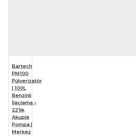
Bartech
PM100
Pülverizatör
| 100L
Benzinli
İlaçlama –
22’lik
Akuple
Pompa |
Merkez