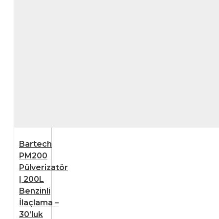
Bartech
PM200
Pülverizatör
| 200L
Benzinli
İlaçlama –
30’luk