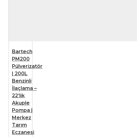
Bartech
PM200
Pülverizatör
| 200L
Benzinli
İlaçlama –
22’lik
Akuple
Pompa |
Merkez
Tarım
Eczanesi