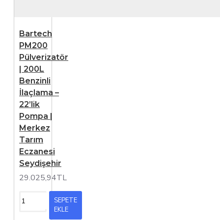
ürünler elde etmek
için
Merkez Tarım
Eczanesi’nin
Bartech
ilaçlama
PM200
makinelerini
tercih
Pülverizatör
edin.
| 200L
Benzinli
İlaçlama –
22’lik
Pompa |
Merkez
Tarım
Eczanesi
Seydişehir
29.025,94TL
SEPETE
EKLE