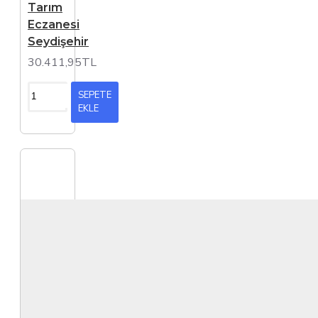
Tarım
Eczanesi
Seydişehir
30.411,95TL
SEPETE
EKLE