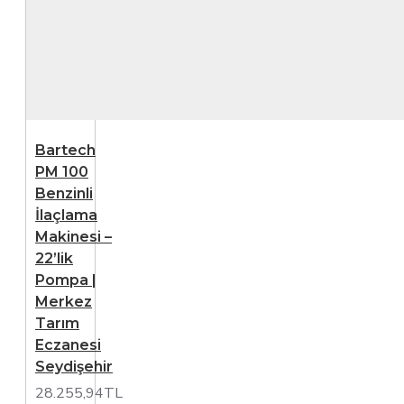
Traktör
Arkası
İlaçlama
Sistemleri:
Büyük
tarlalarda
profesyonel
Bartech
uygulama.
PM 100
Elektrikli ve
Benzinli
Şarjlı
İlaçlama
İlaçlama
Makinesi –
Makineleri:
22’lik
Kablosuz
Pompa |
özgürlük ve
Merkez
kolay
Tarım
taşınabilirlik.
Eczanesi
Seydişehir
Neden
28.255,94TL