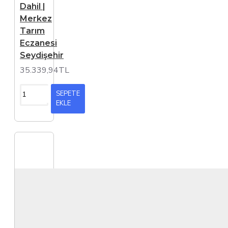
Dahil |
Merkez
Tarım
Eczanesi
Seydişehir
35.339,94TL
SEPETE
EKLE