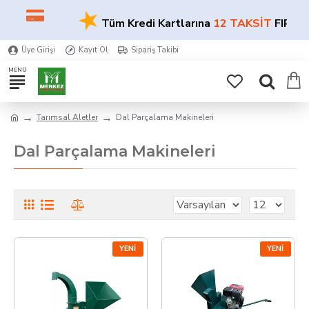
★
Tüm Kredi Kartlarına
12 TAKSİT
FIRSAT
Üye Girişi
Kayıt Ol
Sipariş Takibi
Tarımsal Aletler
Dal Parçalama Makineleri
Dal Parçalama Makineleri
YENI
YENI