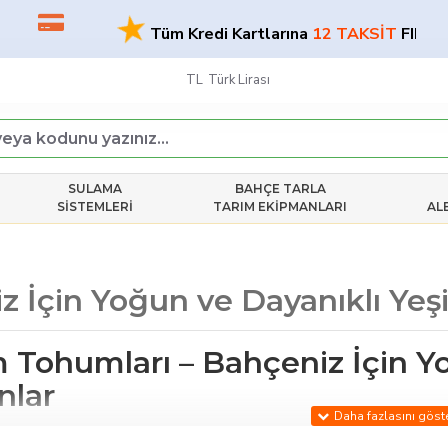
★
Tüm Kredi Kartlarına
12 TAKSİT
FIRSATI!
TL
Türk Lirası
SULAMA
BAHÇE TARLA
SISTEMLERI
TARIM EKIPMANLARI
AL
 İçin Yoğun ve Dayanıklı Yeşi
 Tohumları – Bahçeniz İçin Yo
nlar
 Tarım Eczanesi
olarak çim tohumu kategorisinde, farklı iklim 