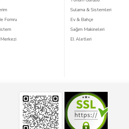
l
Tohum Gurubu
erim
Sulama & Sistemleri
de Fomru
Ev & Bahçe
Listem
Sağım Makineleri
 Merkezi
El Aletleri