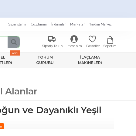
★
Siparişlerim
Cüzdanım
İndirimler
Markalar
Yardım Merkezi
Sepetim
Sipariş Takibi
Hesabım
Favoriler
Yeni
EL
TOHUM
İLAÇLAMA
ETLERI
GURUBU
MAKINELERI
l Alanlar
ğun ve Dayanıklı Yeşil
ve kullanım alanlarına uygun, yüksek çimlenme oranına