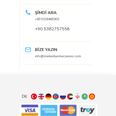
ŞİMDİ ARA
+90 5326465902
+90 5382757558
BİZE YAZIN
info@merkeztarımeczanesi.com
Dil: