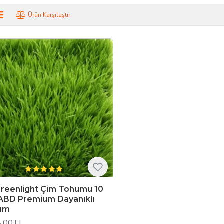
aliteli tohumlar
sunuyoruz. Bahçenizi, parkınızı veya spor alanın
Ürün Karşılaştır
şır.
 Tohumu Çeşitleri ve Kullanım Alanl
ahçe Çimi:
Estetik görünüm ve yumuşak doku için idealdir.
por Sahası Çimi:
Yoğun kullanıma dayanıklı, hızlı toparlanan türle
ark ve Peyzaj Çimi:
Geniş alanlar için ekonomik ve uzun ömürlü 
çeler, Parklar ve Spor Alanları İçin
arımız
yüksek kaliteli
,
hastalıklara dayanıklı
ve
hızlı çimle
mızdan veya
online satış kanalımızdan
güvenle temin edebilirs
Greenlight Çim Tohumu 10
 ABD Premium Dayanıklı
şım
4,00TL