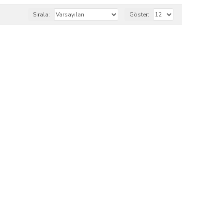
ızı yeşillendirmek için doğru çim tohumu seçimi büyük
Sırala:
Göster:
arı
r.
çözümler.
 Uygun Çim Tohumları
nme
özelliğine sahiptir. Konya Seydişehir’deki
iniz.