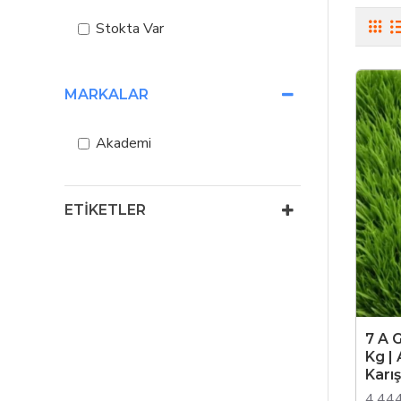
sahip
k
Stokta Var
önem ta
Çim
MARKALAR
B
S
Akademi
P
Bah
ETIKETLER
Tohuml
mağaza
7 A 
Kg |
Karı
4.44