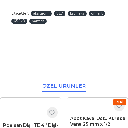
Etiketler:
aks takımı
517
kalın aks
gri jant
650x8
bartech
ÖZEL ÜRÜNLER
YENI
Abot Kaval Üstü Küresel
Vana 25 mm x 1/2”
Poelsan Dişli TE 4” Dişi-