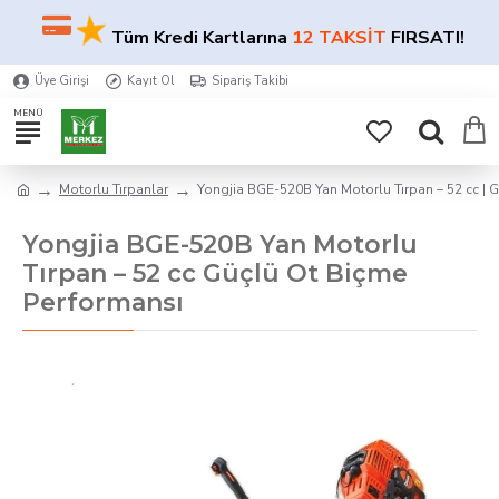
★
★
Tüm Kredi Kartlarına
12 TAKSİT
FIRSATI!
Üye Girişi
Kayıt Ol
Sipariş Takibi
Motorlu Tırpanlar
Yongjia BGE-520B Yan Motorlu Tırpan – 52 cc | 
Yongjia BGE-520B Yan Motorlu
Tırpan – 52 cc Güçlü Ot Biçme
Performansı