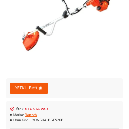
YETKILI BAYI
Stok:
STOKTA VAR
Marka:
Bartech
Ürün Kodu:
YONGJIA-BGE520B