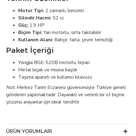
Motor Tipi:
2 zamanlı, benzinli
Silindir Hacmi:
52 cc
Güç:
1.9 HP
Biçim Tipi:
Yan motorlu, sırta takılabilir
Kullanım Alanı:
Bahçe, tarla, çevre temizliği
Paket İçeriği
Yongjia BGE-520B motorlu tırpan
Metal bıçak ve misina başlık
Taşıma aparatı ve kullanıcı kılavuzu
Not:
Merkez Tarım Eczanesi güvencesiyle Türkiye geneli
gönderim yapılmaktadır. Dayanıklı ve verimli bir ot biçme
çözümü arayanlar için ideal tercihtir.
ÜRÜN YORUMLARI