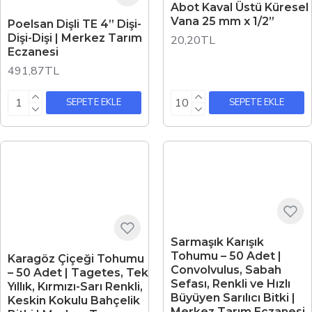
Abot Kaval Üstü Küresel
Vana 25 mm x 1/2”
Poelsan Dişli TE 4” Dişi-
Dişi-Dişi | Merkez Tarım
20,20TL
Eczanesi
491,87TL
SEPETE EKLE
SEPETE EKLE
Sarmaşık Karışık
Tohumu – 50 Adet |
Karagöz Çiçeği Tohumu
Convolvulus, Sabah
– 50 Adet | Tagetes, Tek
Sefası, Renkli ve Hızlı
Yıllık, Kırmızı-Sarı Renkli,
Büyüyen Sarılıcı Bitki |
Keskin Kokulu Bahçelik
Merkez Tarım Eczanesi