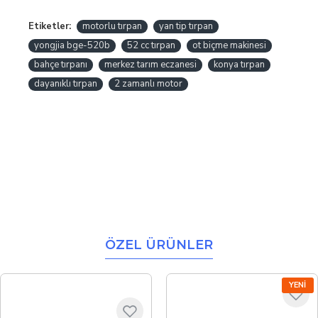
Etiketler:
motorlu tırpan
yan tip tırpan
yongjia bge-520b
52 cc tırpan
ot biçme makinesi
bahçe tırpanı
merkez tarım eczanesi
konya tırpan
dayanıklı tırpan
2 zamanlı motor
ÖZEL ÜRÜNLER
YENI