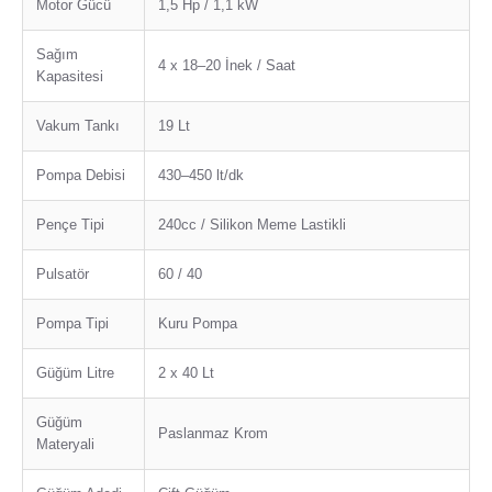
Motor Gücü
1,5 Hp / 1,1 kW
Sağım
4 x 18–20 İnek / Saat
Kapasitesi
Vakum Tankı
19 Lt
Pompa Debisi
430–450 lt/dk
Pençe Tipi
240cc / Silikon Meme Lastikli
Pulsatör
60 / 40
Pompa Tipi
Kuru Pompa
Güğüm Litre
2 x 40 Lt
Güğüm
Paslanmaz Krom
Materyali