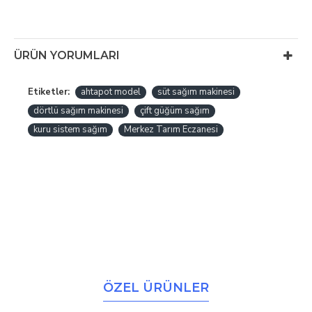
ÜRÜN YORUMLARI
Etiketler:
ahtapot model
süt sağım makinesi
dörtlü sağım makinesi
çift güğüm sağım
kuru sistem sağım
Merkez Tarım Eczanesi
ÖZEL ÜRÜNLER