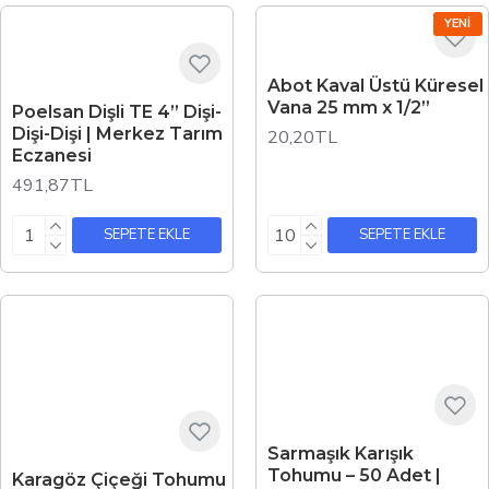
YENI
Abot Kaval Üstü Küresel
Vana 25 mm x 1/2”
Poelsan Dişli TE 4” Dişi-
Dişi-Dişi | Merkez Tarım
20,20TL
Eczanesi
491,87TL
SEPETE EKLE
SEPETE EKLE
Sarmaşık Karışık
Tohumu – 50 Adet |
Karagöz Çiçeği Tohumu