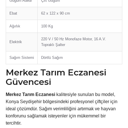
Güğüm Adedi
Çift Güğüm
Ebat
62 x 122 x 90 cm
Ağırlık
100 Kg
220 V / 50 Hz Monofaze Motor, 16 A.V.
Elektrik
Topraklı Şalter
Sağım Sistemi
Dörtlü Sağım
Merkez Tarım Eczanesi
Güvencesi
Merkez Tarım Eczanesi
kalitesiyle sunulan bu model,
Konya Seydişehir bölgesindeki profesyonel çiftçiler için
ideal çözümdür. Sağım verimliliğini artırmak ve hayvan
konforunu sağlamak isteyenler için mükemmel bir
tercihtir.