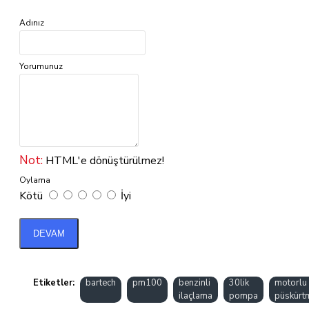
Adınız
Yorumunuz
Not:
HTML'e dönüştürülmez!
Oylama
Kötü
İyi
DEVAM
Etiketler:
bartech
pm100
benzinli
30lik
motorlu
ilaçlama
pompa
püskürt