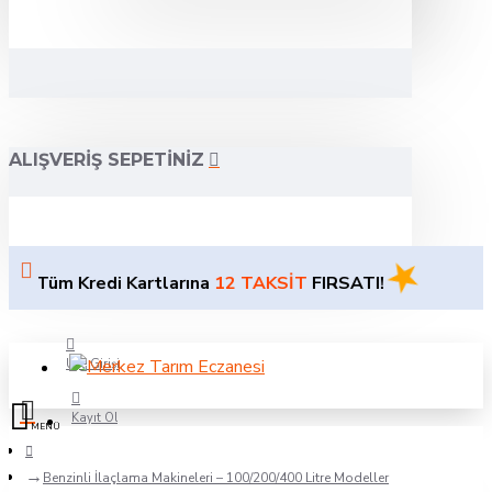
ALIŞVERIŞ SEPETINIZ
★
üm Kredi Kartlarına
12 TAKSİT
FIRSATI!
Üye Girişi
Kayıt Ol
Sipariş Takibi
Benzinli İlaçlama Makineleri – 100/200/400 Litre Modeller