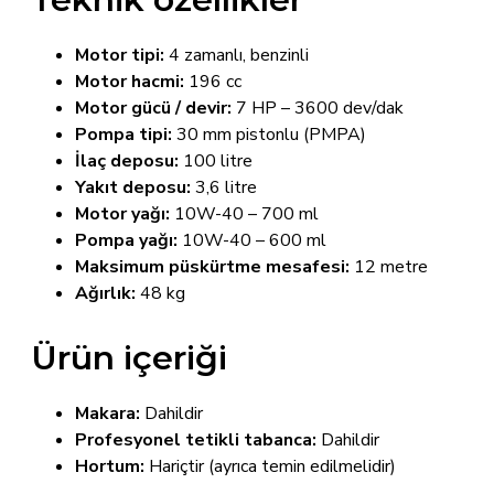
Motor tipi:
4 zamanlı, benzinli
Motor hacmi:
196 cc
Motor gücü / devir:
7 HP – 3600 dev/dak
Pompa tipi:
30 mm pistonlu (PMPA)
İlaç deposu:
100 litre
Yakıt deposu:
3,6 litre
Motor yağı:
10W-40 – 700 ml
Pompa yağı:
10W-40 – 600 ml
Maksimum püskürtme mesafesi:
12 metre
Ağırlık:
48 kg
Ürün içeriği
Makara:
Dahildir
Profesyonel tetikli tabanca:
Dahildir
Hortum:
Hariçtir (ayrıca temin edilmelidir)