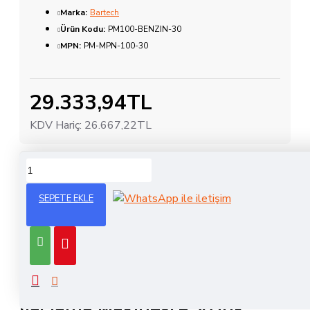
Marka:
Bartech
Ürün Kodu:
PM100-BENZIN-30
MPN:
PM-MPN-100-30
29.333,94TL
KDV Hariç:
26.667,22TL
ÜRÜN BILGISI
SEPETE EKLE
Bartech PM 100 Benzinli İlaçlama
Makinesi – 100L Depolu
Bartech PM 100 Benzinli
İlaçlama Makinesi – 30’luk