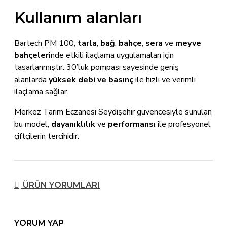
Kullanım alanları
Bartech PM 100;
tarla
,
bağ
,
bahçe
,
sera
ve
meyve
bahçeleri
nde etkili ilaçlama uygulamaları için
tasarlanmıştır. 30’luk pompası sayesinde geniş
alanlarda
yüksek debi ve basınç
ile hızlı ve verimli
ilaçlama sağlar.
Merkez Tarım Eczanesi Seydişehir güvencesiyle sunulan
bu model,
dayanıklılık
ve
performansı
ile profesyonel
çiftçilerin tercihidir.
ÜRÜN YORUMLARI
YORUM YAP