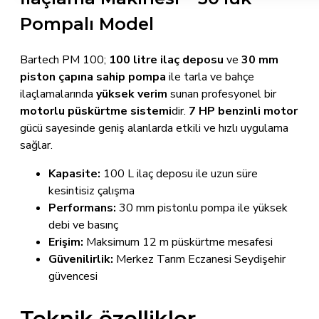
Pompalı Model
Bartech PM 100;
100 litre ilaç deposu
ve
30 mm
piston çapına sahip pompa
ile tarla ve bahçe
ilaçlamalarında
yüksek verim
sunan profesyonel bir
motorlu püskürtme sistemi
dir.
7 HP benzinli motor
gücü sayesinde geniş alanlarda etkili ve hızlı uygulama
sağlar.
Kapasite:
100 L ilaç deposu ile uzun süre
kesintisiz çalışma
Performans:
30 mm pistonlu pompa ile yüksek
debi ve basınç
Erişim:
Maksimum 12 m püskürtme mesafesi
Güvenilirlik:
Merkez Tarım Eczanesi Seydişehir
güvencesi
Teknik özellikler