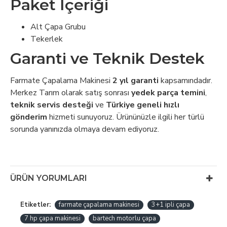
Paket İçeriği
Alt Çapa Grubu
Tekerlek
Garanti ve Teknik Destek
Farmate Çapalama Makinesi
2 yıl garanti
kapsamındadır.
Merkez Tarım olarak satış sonrası
yedek parça temini
,
teknik servis desteği
ve
Türkiye geneli hızlı
gönderim
hizmeti sunuyoruz. Ürününüzle ilgili her türlü
sorunda yanınızda olmaya devam ediyoruz.
ÜRÜN YORUMLARI
Etiketler:
farmate çapalama makinesi
3+1 ipli çapa
7 hp çapa makinesi
bartech motorlu çapa