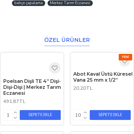
bahçe çapalama
Merkez Tarım Eczanesi
ÖZEL ÜRÜNLER
YENI
Abot Kaval Üstü Küresel
Vana 25 mm x 1/2”
Poelsan Dişli TE 4” Dişi-
Dişi-Dişi | Merkez Tarım
20,20TL
Eczanesi
491,87TL
SEPETE EKLE
SEPETE EKLE