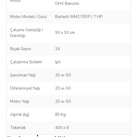
Motor
OHV Benzinli
Motor Modeli / Gücü
Bartech WM170F/P / 7 HP
Çalışma Genişliği /
90 x 30 cm
Derinliği
Bıçak Sayısı
24
Çalıştırma Sistemi
İpli
Şanzıman Yağı
20 w-50
Diferansiyel Yağı
20 w-50
Motor Yağı
20 w-50
Ağırlık (kg)
85 Kg
Tekerlek
400 x 8