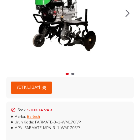
YETKILI BAYI
Stok:
STOKTA VAR
Marka:
Bartech
Ürün Kodu:
FARMATE-3+1-WM170F/P
MPN:
FARMATE-MPN-3+1-WM170F/P