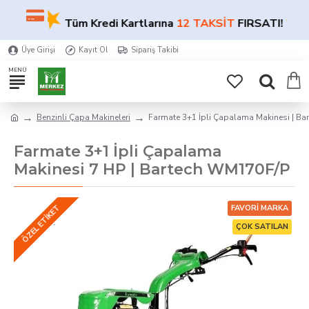
★
★
Tüm Kredi Kartlarına
12 TAKSİT
FIRSATI!
Üye Girişi
Kayıt Ol
Sipariş Takibi
Benzinli Çapa Makineleri
Farmate 3+1 İpli Çapalama Makinesi | Ba
Farmate 3+1 İpli Çapalama
Makinesi 7 HP | Bartech WM170F/P
ÖZEL ETIKET
FAVORI MARKA
ÇOK SATILAN