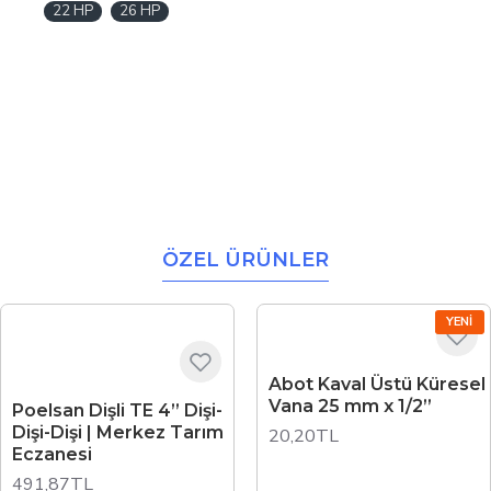
22 HP
26 HP
ÖZEL ÜRÜNLER
YENI
Abot Kaval Üstü Küresel
Vana 25 mm x 1/2”
Poelsan Dişli TE 4” Dişi-
Dişi-Dişi | Merkez Tarım
20,20TL
Eczanesi
491,87TL