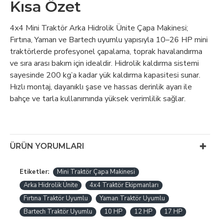
Kısa Özet
4x4 Mini Traktör Arka Hidrolik Ünite Çapa Makinesi;
Fırtına, Yaman ve Bartech uyumlu yapısıyla 10–26 HP mini
traktörlerde profesyonel çapalama, toprak havalandırma
ve sıra arası bakım için idealdir. Hidrolik kaldırma sistemi
sayesinde 200 kg’a kadar yük kaldırma kapasitesi sunar.
Hızlı montaj, dayanıklı şase ve hassas derinlik ayarı ile
bahçe ve tarla kullanımında yüksek verimlilik sağlar.
ÜRÜN YORUMLARI
Etiketler:
Mini Traktör Çapa Makinesi
Arka Hidrolik Ünite
4x4 Traktör Ekipmanları
Fırtına Traktör Uyumlu
Yaman Traktör Uyumlu
Bartech Traktör Uyumlu
10 HP
12 HP
17 HP