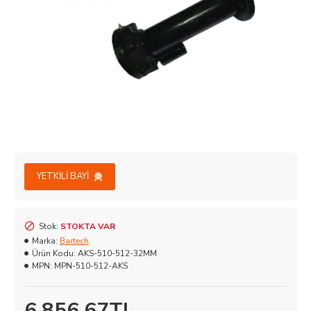
YETKILI BAYI
Stok:
STOKTA VAR
Marka:
Bartech
Ürün Kodu:
AKS-510-512-32MM
MPN:
MPN-510-512-AKS
6.856,67TL