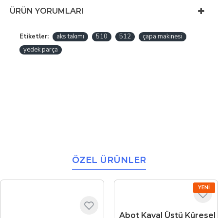
ÜRÜN YORUMLARI
Etiketler:
aks takımı
510
512
çapa makinesi
yedek parça
ÖZEL ÜRÜNLER
YENI
Abot Kaval Üstü Küresel