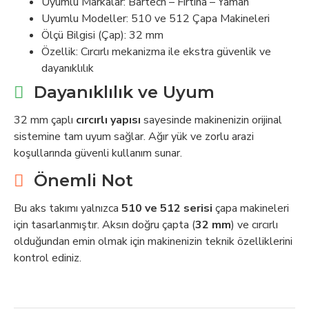
Uyumlu Markalar: Bartech – Fırtına – Yaman
Uyumlu Modeller: 510 ve 512 Çapa Makineleri
Ölçü Bilgisi (Çap): 32 mm
Özellik: Cırcırlı mekanizma ile ekstra güvenlik ve
dayanıklılık
Dayanıklılık ve Uyum
32 mm çaplı
cırcırlı yapısı
sayesinde makinenizin orijinal
sistemine tam uyum sağlar. Ağır yük ve zorlu arazi
koşullarında güvenli kullanım sunar.
Önemli Not
Bu aks takımı yalnızca
510 ve 512 serisi
çapa makineleri
için tasarlanmıştır. Aksın doğru çapta (
32 mm
) ve cırcırlı
olduğundan emin olmak için makinenizin teknik özelliklerini
kontrol ediniz.