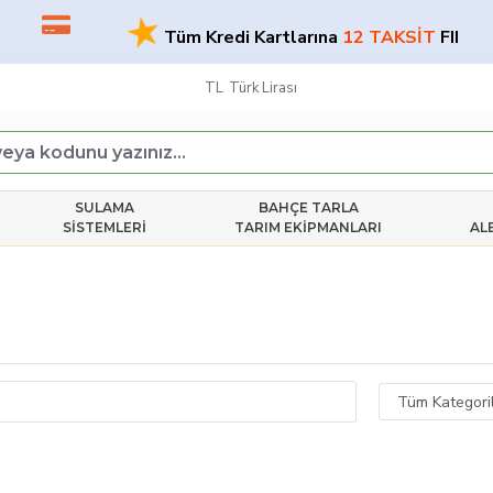
★
Tüm Kredi Kartlarına
12 TAKSİT
FIRSATI!
TL
Türk Lirası
SULAMA
BAHÇE TARLA
SISTEMLERI
TARIM EKIPMANLARI
AL