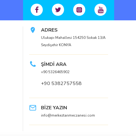
ADRES
Ulukapı Mahallesi 154250 Sokak 13/A
Seydişehir KONYA
ŞİMDİ ARA
+90 5326465902
+90 5382757558
BİZE YAZIN
info@merkeztarımeczanesi.com