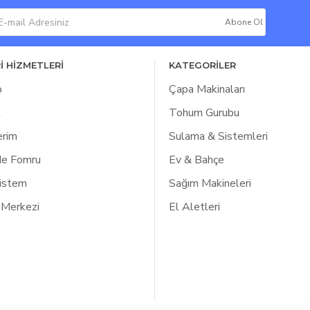
Abone Ol
İ HİZMETLERİ
KATEGORİLER
p
Çapa Makinaları
l
Tohum Gurubu
erim
Sulama & Sistemleri
de Fomru
Ev & Bahçe
Listem
Sağım Makineleri
 Merkezi
El Aletleri