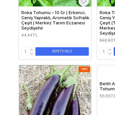
Roka Tohumu – 10 Gr | Erkenci,
Roka To
Geniş Yapraklı, Aromatik Sofralık
Geniş Y
Çeşit | Merkez Tarım Eczanesi
Çeşit (
Seydişehir
Merkez
Seydiş
44,44TL
666,60
SEPETE EKLE
YENI
Beith A
Tohumu
55,55T