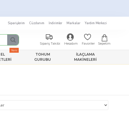
★
Siparişlerim
Cüzdanım
İndirimler
Markalar
Yardım Merkezi
Sepetim
Sipariş Takibi
Hesabım
Favoriler
Yeni
EL
TOHUM
İLAÇLAMA
ETLERI
GURUBU
MAKINELERI