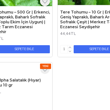
humu – 500 Gr | Erkenci,
Tere Tohumu – 10 Gr | Er
apraklı, Baharlı Sofralık
Geniş Yapraklı, Baharlı A
Toplu Ekim İçin Uygun) |
Sofralık Çeşit | Merkez 
 Tarım Eczanesi
Eczanesi Seydişehir
ehir
44,44TL
TL
SEPETE EKLE
SEPETE EKLE
YENI
lpha Salatalık (Hıyar)
 10 gr
L