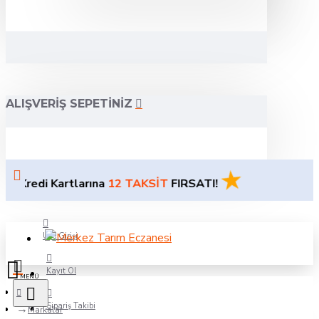
ALIŞVERIŞ SEPETINIZ
★
i Kartlarına
12 TAKSİT
FIRSATI!
Üye Girişi
Kayıt Ol
Sipariş Takibi
Markalar