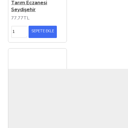
Tarım Eczanesi
Seydişehir
77,77TL
SEPETE EKLE