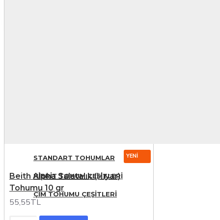
EL
ALETLERI
Yeni
AÇIK AĞIZ ANAHTARLAR
TOHUM
GURUBU
TIBBI AROMATIK VE ÇIÇEK
TOHUMLARI
YENI
STANDART TOHUMLAR
Beith Alpha Salatalık (Hıyar)
HIBRIT TOHUM ÇEŞITLERI
Tohumu 10 gr
ÇIM TOHUMU ÇEŞITLERI
55,55TL