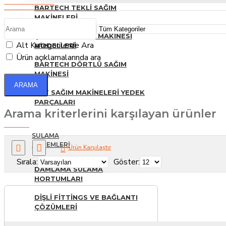
BARTECH TEKLI SAĞIM
MAKINELERI
ÇIFTLI TIP SAĞIM MAKINESI
Alt Kategorilerde Ara
MODELLERI
Ürün açıklamalarında ara
BARTECH DÖRTLÜ SAĞIM
MAKINESI
ARAMA
SÜT SAĞIM MAKINELERI YEDEK
PARÇALARI
Arama kriterlerini karşılayan ürünler
SULAMA
SISTEMLERI
Ürün Karşılaştır
Sırala:
Göster:
DAMLAMA SULAMA
HORTUMLARI
DIŞLI FITTINGS VE BAĞLANTI
ÇÖZÜMLERI
GÜBRELEME TANKLARI