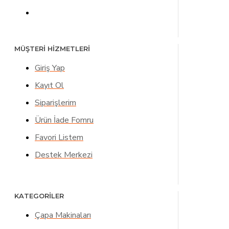
MÜŞTERİ HİZMETLERİ
Giriş Yap
Kayıt Ol
Siparişlerim
Ürün İade Fomru
Favori Listem
Destek Merkezi
KATEGORİLER
Çapa Makinaları