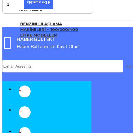
SEPETE EKLE
İLAÇLAMA
MAKINELERI
BENZINLI İLAÇLAMA
MAKINELERI – 100/200/400
LITRE MODELLER
HABER BÜLTENİ
Haber Bültenimize Kayıt Olun!
Abo