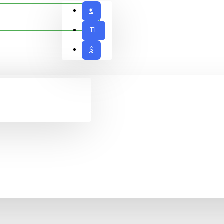
€
TL
$