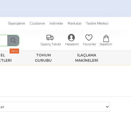
★
!
Siparişlerim
Cüzdanım
İndirimler
Markalar
Yardım Merkezi
Sepetim
Sipariş Takibi
Hesabım
Favoriler
Yeni
EL
TOHUM
İLAÇLAMA
ETLERI
GURUBU
MAKINELERI