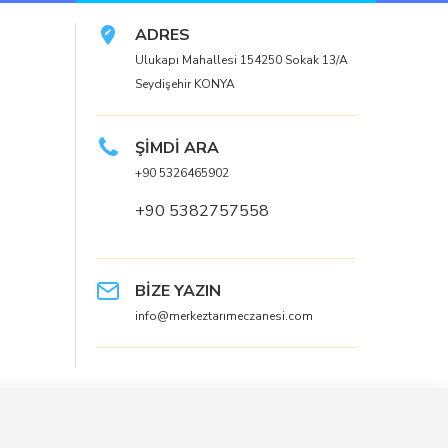
ADRES
Ulukapı Mahallesi 154250 Sokak 13/A
Seydişehir KONYA
ŞİMDİ ARA
+90 5326465902
+90 5382757558
BİZE YAZIN
info@merkeztarımeczanesi.com