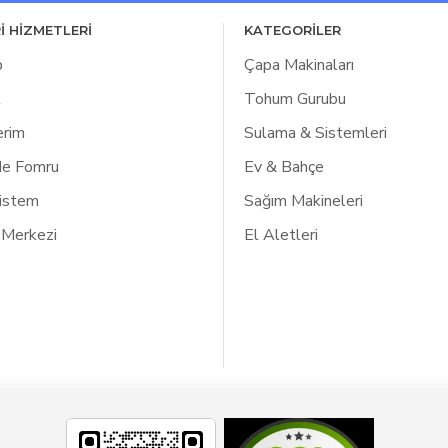
İ HİZMETLERİ
KATEGORİLER
p
Çapa Makinaları
l
Tohum Gurubu
erim
Sulama & Sistemleri
de Fomru
Ev & Bahçe
Listem
Sağım Makineleri
 Merkezi
El Aletleri