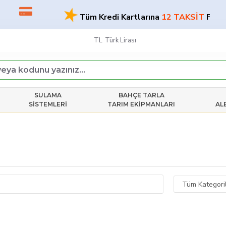
★
Tüm Kredi Kartlarına
12 TAKSİT
FIRSATI
TL
Türk Lirası
SULAMA
BAHÇE TARLA
SISTEMLERI
TARIM EKIPMANLARI
AL