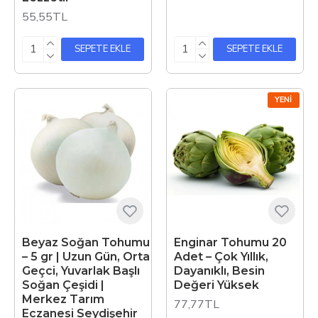
55,55TL
SEPETE EKLE
SEPETE EKLE
YENI
Beyaz Soğan Tohumu
Enginar Tohumu 20
– 5 gr | Uzun Gün, Orta
Adet – Çok Yıllık,
Geçci, Yuvarlak Başlı
Dayanıklı, Besin
Soğan Çeşidi |
Değeri Yüksek
Merkez Tarım
77,77TL
Eczanesi Seydişehir