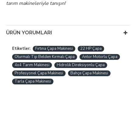
tarım makineleriyle tanışın!
ÜRÜN YORUMLARI
Etiketler:
Fırtına Çapa Makinesi
22 HP Çapa
Oturmalı Tip Belden Kırmalı Çapa
Antor Motorlu Çapa
4x4 Tarım Makinesi
Hidrolik Direksiyonlu Çapa
Profesyonel Çapa Makinesi
Bahçe Çapa Makinesi
Tarla Çapa Makinesi