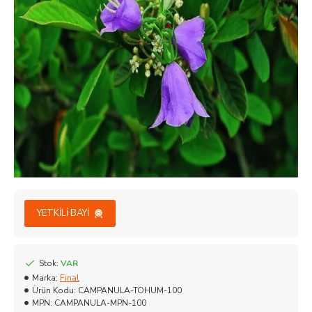
YETKILI BAYI
Stok:
VAR
Marka:
Final
Ürün Kodu:
CAMPANULA-TOHUM-100
MPN:
CAMPANULA-MPN-100