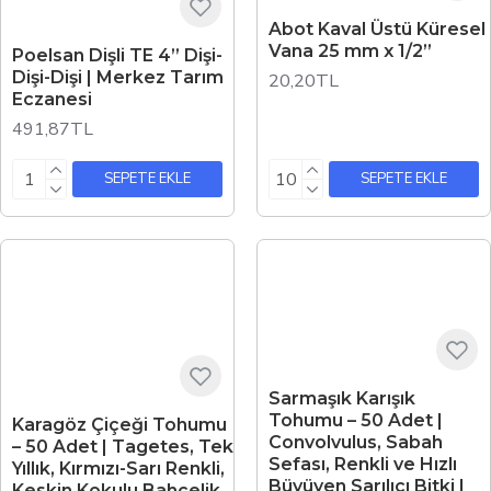
Abot Kaval Üstü Küresel
Vana 25 mm x 1/2”
Poelsan Dişli TE 4” Dişi-
Dişi-Dişi | Merkez Tarım
20,20TL
Eczanesi
491,87TL
SEPETE EKLE
SEPETE EKLE
Sarmaşık Karışık
Tohumu – 50 Adet |
Karagöz Çiçeği Tohumu
Convolvulus, Sabah
– 50 Adet | Tagetes, Tek
Sefası, Renkli ve Hızlı
Yıllık, Kırmızı-Sarı Renkli,
Büyüyen Sarılıcı Bitki |
Keskin Kokulu Bahçelik