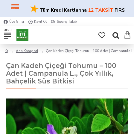
★
Tüm Kredi Kartlarına
12 TAKSİT
FIRSATI!
Üye Girişi
Kayıt Ol
Sipariş Takibi
Ana Katagori
Çan Kadeh Çiçeği Tohumu – 100 Adet | Campanula L., Ç
Çan Kadeh Çiçeği Tohumu – 100
Adet | Campanula L., Çok Yıllık,
Bahçelik Süs Bitkisi