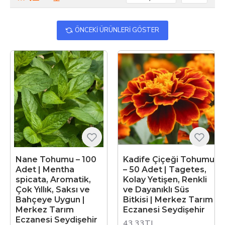
ÖNCEKI ÜRÜNLERI GÖSTER
Nane Tohumu – 100
Kadife Çiçeği Tohumu
Adet | Mentha
– 50 Adet | Tagetes,
spicata, Aromatik,
Kolay Yetişen, Renkli
Çok Yıllık, Saksı ve
ve Dayanıklı Süs
Bahçeye Uygun |
Bitkisi | Merkez Tarım
Merkez Tarım
Eczanesi Seydişehir
Eczanesi Seydişehir
43,33TL