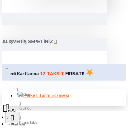
ALIŞVERIŞ SEPETINIZ
★
i Kartlarına
12 TAKSİT
FIRSATI!
Üye Girişi
Kayıt Ol
Sipariş Takibi
Markalar