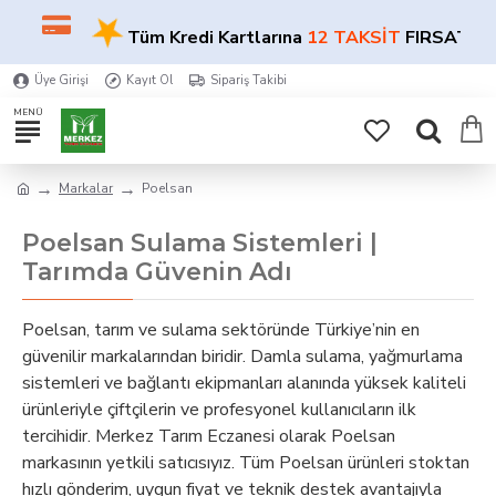
★
Tüm Kredi Kartlarına
12 TAKSİT
FIRSATI!
Üye Girişi
Kayıt Ol
Sipariş Takibi
Markalar
Poelsan
Poelsan Sulama Sistemleri |
Tarımda Güvenin Adı
Poelsan, tarım ve sulama sektöründe Türkiye’nin en
güvenilir markalarından biridir. Damla sulama, yağmurlama
sistemleri ve bağlantı ekipmanları alanında yüksek kaliteli
ürünleriyle çiftçilerin ve profesyonel kullanıcıların ilk
tercihidir. Merkez Tarım Eczanesi olarak Poelsan
markasının yetkili satıcısıyız. Tüm Poelsan ürünleri stoktan
hızlı gönderim, uygun fiyat ve teknik destek avantajıyla