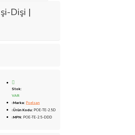
i-Dişi |
Stok:
VAR
Marka:
Poelsan
Ürün Kodu:
POE-TE-2.5D
MPN:
POE-TE-2.5-DDD