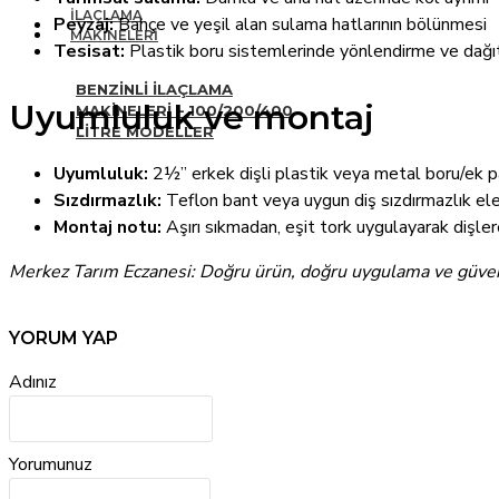
İLAÇLAMA
Peyzaj:
Bahçe ve yeşil alan sulama hatlarının bölünmesi
MAKINELERI
Tesisat:
Plastik boru sistemlerinde yönlendirme ve dağı
BENZINLI İLAÇLAMA
Uyumluluk ve montaj
MAKINELERI – 100/200/400
LITRE MODELLER
Uyumluluk:
2½” erkek dişli plastik veya metal boru/ek p
Sızdırmazlık:
Teflon bant veya uygun diş sızdırmazlık el
Montaj notu:
Aşırı sıkmadan, eşit tork uygulayarak dişle
Merkez Tarım Eczanesi: Doğru ürün, doğru uygulama ve güvenil
YORUM YAP
Adınız
Yorumunuz