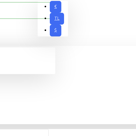
€
TL
$