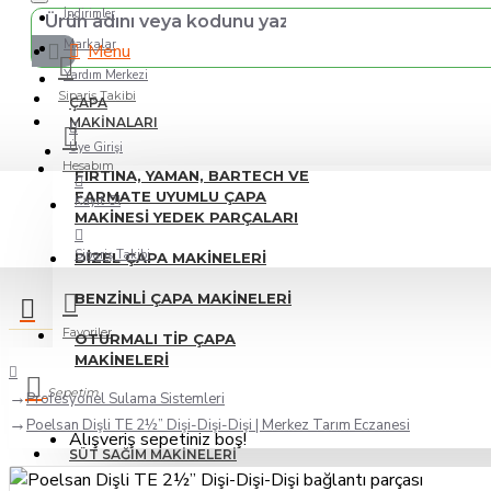
İndirimler
Markalar
Menu
Yardım Merkezi
Sipariş Takibi
ÇAPA
MAKINALARI
Üye Girişi
Hesabım
FIRTINA, YAMAN, BARTECH VE
FARMATE UYUMLU ÇAPA
Kayıt Ol
MAKINESI YEDEK PARÇALARI
Sipariş Takibi
DIZEL ÇAPA MAKINELERI
BENZINLI ÇAPA MAKINELERI
Favoriler
OTURMALI TIP ÇAPA
MAKINELERI
Sepetim
Profesyonel Sulama Sistemleri
Poelsan Dişli TE 2½” Dişi-Dişi-Dişi | Merkez Tarım Eczanesi
Alışveriş sepetiniz boş!
SÜT SAĞIM MAKINELERI