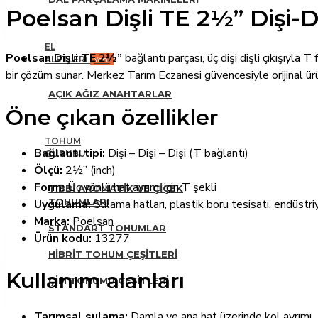
Poelsan Dişli TE 2½” Dişi-D
EL
Poelsan Dişli TE 2½”
bağlantı parçası, üç dişi dişli çıkışıyla
ALETLERI
Yeni
bir çözüm sunar. Merkez Tarım Eczanesi güvencesiyle orijinal ürü
AÇIK AĞIZ ANAHTARLAR
Öne çıkan özellikler
TOHUM
Bağlantı tipi:
Dişi – Dişi – Dişi (T bağlantı)
GURUBU
Ölçü:
2½” (inch)
Form:
Üç yönlü hat ayrımı için T şekli
TIBBI AROMATIK VE ÇIÇEK
TOHUMLARI
Uygulama:
Sulama hatları, plastik boru tesisatı, endüstri
Marka:
Poelsan
STANDART TOHUMLAR
Ürün kodu:
13277
HIBRIT TOHUM ÇEŞITLERI
Kullanım alanları
ÇIM TOHUMU ÇEŞITLERI
Tarımsal sulama:
Damla ve ana hat üzerinde kol ayrımı