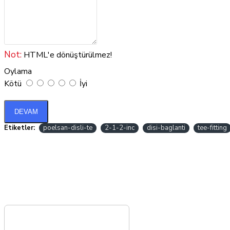
Not:
HTML'e dönüştürülmez!
Oylama
Kötü
İyi
DEVAM
Etiketler:
poelsan-disli-te
2-1-2-inc
disi-baglanti
tee-fitting