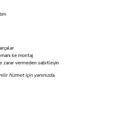
tım
arçalar
emanı ile montaj
re zarar vermeden sabitleyin
ir hizmet için yanınızda.