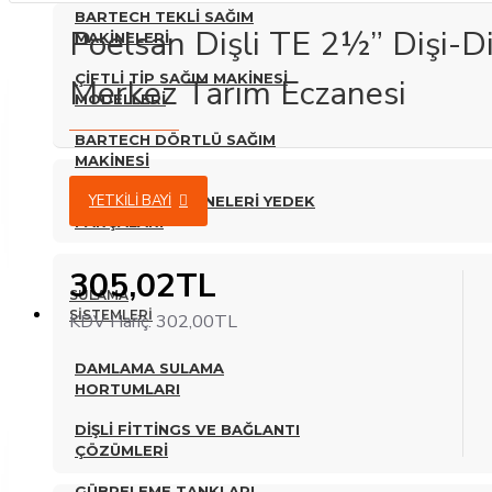
BARTECH TEKLI SAĞIM
Poelsan Dişli TE 2½” Dişi-Diş
MAKINELERI
ÇIFTLI TIP SAĞIM MAKINESI
Merkez Tarım Eczanesi
MODELLERI
BARTECH DÖRTLÜ SAĞIM
MAKINESI
YETKILI BAYI
SÜT SAĞIM MAKINELERI YEDEK
PARÇALARI
305,02TL
SULAMA
SISTEMLERI
KDV Hariç:
302,00TL
DAMLAMA SULAMA
HORTUMLARI
DIŞLI FITTINGS VE BAĞLANTI
ÇÖZÜMLERI
GÜBRELEME TANKLARI