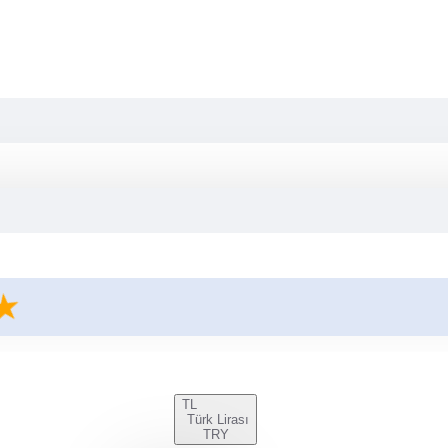
TL
Türk Lirası
TRY