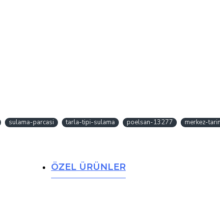
sulama-parcasi
tarla-tipi-sulama
poelsan-13277
merkez-tari
ÖZEL ÜRÜNLER