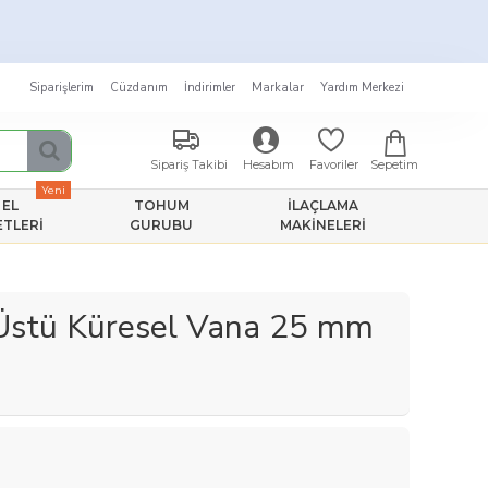
Siparişlerim
Cüzdanım
İndirimler
Markalar
Yardım Merkezi
Sepetim
Sipariş Takibi
Hesabım
Favoriler
Yeni
EL
TOHUM
İLAÇLAMA
ETLERI
GURUBU
MAKINELERI
Üstü Küresel Vana 25 mm