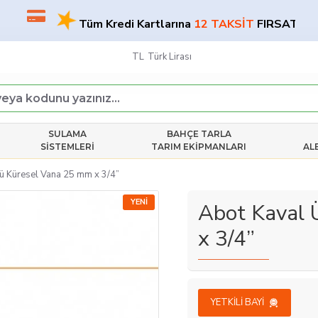
★
★
Tüm Kredi Kartlarına
12 TAKSİT
FIRSATI!
TL
Türk Lirası
SULAMA
BAHÇE TARLA
SISTEMLERI
TARIM EKIPMANLARI
AL
ü Küresel Vana 25 mm x 3/4”
YENI
Abot Kaval 
x 3/4”
YETKILI BAYI