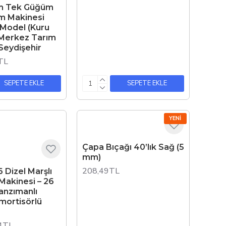
m Tek Güğüm
m Makinesi
 Model (Kuru
 Merkez Tarım
Seydişehir
TL
SEPETE EKLE
SEPETE EKLE
YENI
Çapa Bıçağı 40’lık Sağ (5
mm)
208,49TL
6 Dizel Marşlı
Makinesi – 26
anzımanlı
mortisörlü
4TL