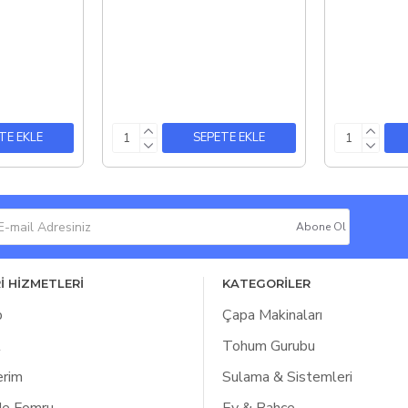
TE EKLE
SEPETE EKLE
Abone Ol
İ HİZMETLERİ
KATEGORİLER
p
Çapa Makinaları
l
Tohum Gurubu
erim
Sulama & Sistemleri