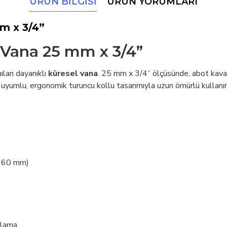
ÜRÜN BILGISI
ÜRÜN YORUMLARI
m x 3/4”
 Vana 25 mm x 3/4”
ılan dayanıklı
küresel vana
. 25 mm x 3/4” ölçüsünde, abot kaval
yumlu, ergonomik turuncu kollu tasarımıyla uzun ömürlü kullanı
 160 mm)
mlama