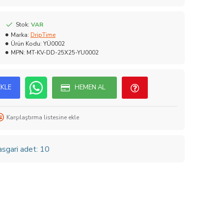
Stok:
VAR
Marka:
DripTime
Ürün Kodu:
YÜ0002
MPN:
MT-KV-DD-25X25-YU0002
EKLE
HEMEN AL
Karşılaştırma listesine ekle
asgari adet: 10