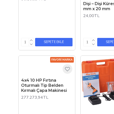
Dişi – Dişi Kür
mm x 20 mm
24,00TL
SEPETE EKLE
SEPE
FAVORI MARKA
4x4 10 HP Fırtına
Oturmalı Tip Belden
Kırmalı Çapa Makinesi
277.273,94TL