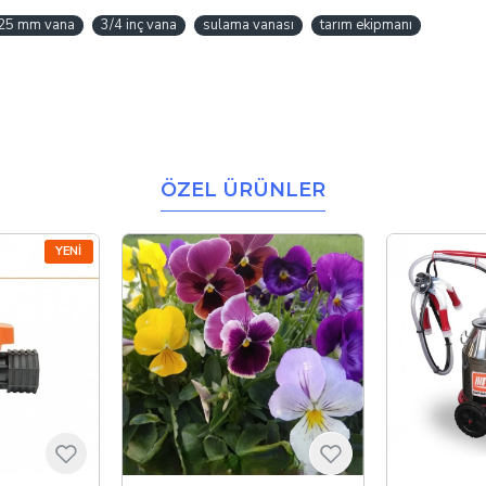
25 mm vana
3/4 inç vana
sulama vanası
tarım ekipmanı
ÖZEL ÜRÜNLER
YENI