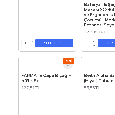
Bataryalı & Şa
Makası SC-860
ve Ergonomik
Çözümü | Mer
Eczanesi Seydi
12.208,16TL
SEPETE EKLE
SEPE
YENI
FARMATE Çapa Bıçağı –
Beith Alpha Sal
40’lık Sol
(Hıyar) Tohumu
127,51TL
55,55TL