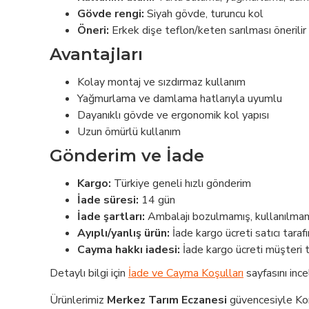
Gövde rengi:
Siyah gövde, turuncu kol
Öneri:
Erkek dişe teflon/keten sarılması önerilir
Avantajları
Kolay montaj ve sızdırmaz kullanım
Yağmurlama ve damlama hatlarıyla uyumlu
Dayanıklı gövde ve ergonomik kol yapısı
Uzun ömürlü kullanım
Gönderim ve İade
Kargo:
Türkiye geneli hızlı gönderim
İade süresi:
14 gün
İade şartları:
Ambalajı bozulmamış, kullanılmam
Ayıplı/yanlış ürün:
İade kargo ücreti satıcı tarafı
Cayma hakkı iadesi:
İade kargo ücreti müşteri t
Detaylı bilgi için
İade ve Cayma Koşulları
sayfasını incel
Ürünlerimiz
Merkez Tarım Eczanesi
güvencesiyle Kon