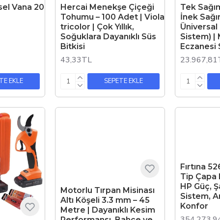
esel Vana 20
Hercai Menekşe Çiçeği
Tek Sağı
Tohumu – 100 Adet | Viola
İnek Sağı
tricolor | Çok Yıllık,
Üniversal
Soğuklara Dayanıklı Süs
Sistem) |
Bitkisi
Eczanesi 
43,33TL
23.967,81
TE EKLE
SEPETE EKLE
Fırtına 52
Tip Çapa 
HP Güç, Ş
Motorlu Tırpan Misinası
Sistem, A
Altı Köşeli 3.3 mm – 45
Konfor
Metre | Dayanıklı Kesim
354.273,9
Performansı, Bahçe ve