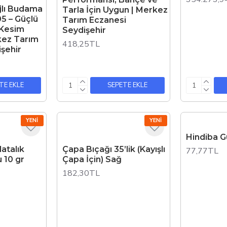
rjlı Budama
Tarla İçin Uygun | Merkez
5 – Güçlü
Tarım Eczanesi
 Kesim
Seydişehir
kez Tarım
418,25TL
şehir
TE EKLE
SEPETE EKLE
YENI
YENI
Hindiba G
atalık
Çapa Bıçağı 35’lik (Kayışlı
77,77TL
 10 gr
Çapa İçin) Sağ
182,30TL