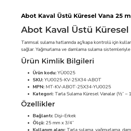
Abot Kaval Üstü Küresel Vana 25 m
Abot Kaval Üstü Küresel
Tarımsal sulama hatlarında aç/kapa kontrolü için kullan
sağlar. Yağmurlama ve damlama sulama sistemleriyle u
Ürün Kimlik Bilgileri
Ürün kodu:
YÜ0025
SKU:
YU0025-KV-25X34-ABOT
MPN:
MT-KV-ABOT-25X34-YU0025
Kategori:
Tarla Sulama Küresel Vanalar (½” –
Özellikler
Bağlantı:
Dişi–Erkek
Ölçü:
25 mm x 3/4”
Kullanım alanı:
Tarla sulama, yağmurlama, da