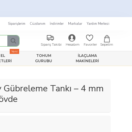
Siparişlerim
Cüzdanım
İndirimler
Markalar
Yardım Merkezi
Sepetim
Sipariş Takibi
Hesabım
Favoriler
Yeni
EL
TOHUM
İLAÇLAMA
ETLERI
GURUBU
MAKINELERI
y Gübreleme Tankı – 4 mm
övde