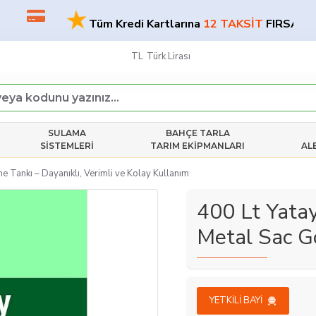
★
★
Tüm Kredi Kartlarına
12 TAKSİT
FIRSATI!
TL
Türk Lirası
SULAMA
BAHÇE TARLA
SISTEMLERI
TARIM EKIPMANLARI
AL
e Tankı – Dayanıklı, Verimli ve Kolay Kullanım
400 Lt Yata
Metal Sac G
YETKILI BAYI