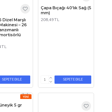
Çapa Bıçağı 40’lık Sağ (5
mm)
208,49TL
6 Dizel Marşlı
Makinesi – 26
anzımanlı
mortisörlü
4TL
SEPETE EKLE
SEPETE EKLE
YENI
üneyik 5 gr