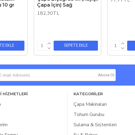
77,77TL
 10 gr
Çapa İçin) Sağ
182,30TL
TE EKLE
SEPETE EKLE
Abone Ol
İ HİZMETLERİ
KATEGORİLER
p
Çapa Makinaları
l
Tohum Gurubu
erim
Sulama & Sistemleri