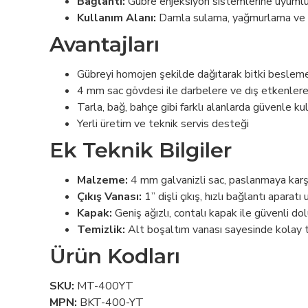
Bağlantı:
Gübre enjeksiyon sistemlerine uyumlu 
Kullanım Alanı:
Damla sulama, yağmurlama ve a
Avantajları
Gübreyi homojen şekilde dağıtarak bitki besleme
4 mm sac gövdesi ile darbelere ve dış etkenler
Tarla, bağ, bahçe gibi farklı alanlarda güvenle kull
Yerli üretim ve teknik servis desteği
Ek Teknik Bilgiler
Malzeme:
4 mm galvanizli sac, paslanmaya karşı
Çıkış Vanası:
1” dişli çıkış, hızlı bağlantı aparatı
Kapak:
Geniş ağızlı, contalı kapak ile güvenli do
Temizlik:
Alt boşaltım vanası sayesinde kolay 
Ürün Kodları
SKU:
MT-400YT
MPN:
BKT-400-YT