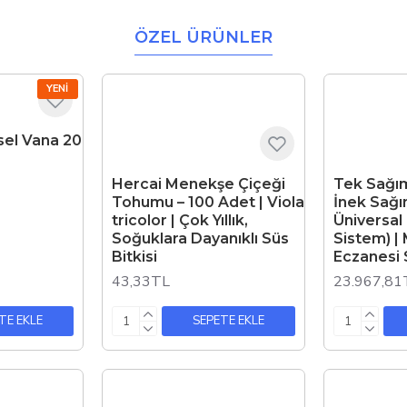
ÖZEL ÜRÜNLER
YENI
esel Vana 20
Hercai Menekşe Çiçeği
Tek Sağı
Tohumu – 100 Adet | Viola
İnek Sağı
tricolor | Çok Yıllık,
Üniversal
Soğuklara Dayanıklı Süs
Sistem) |
Bitkisi
Eczanesi 
43,33TL
23.967,81
TE EKLE
SEPETE EKLE