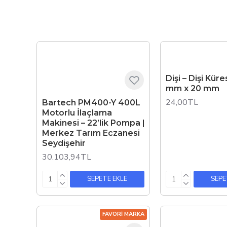
Dişi – Dişi Kür
mm x 20 mm
24,00TL
Bartech PM400-Y 400L
Motorlu İlaçlama
Makinesi – 22’lik Pompa |
Merkez Tarım Eczanesi
Seydişehir
30.103,94TL
SEPETE EKLE
SEPE
FAVORI MARKA