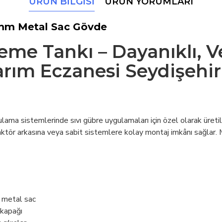
ÜRÜN BILGISI
ÜRÜN YORUMLARI
 mm Metal Sac Gövde
me Tankı – Dayanıklı, Ve
arım Eczanesi Seydişehir
ulama sistemlerinde sıvı gübre uygulamaları için özel olarak üret
aktör arkasına veya sabit sistemlere kolay montaj imkânı sağlar.
i metal sac
 kapağı