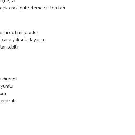
çıkışlar
çık arazi gübreleme sistemleri
sini optimize eder
e karşı yüksek dayanım
anılabilir
 dirençli
 uyumlu
lum
temizlik