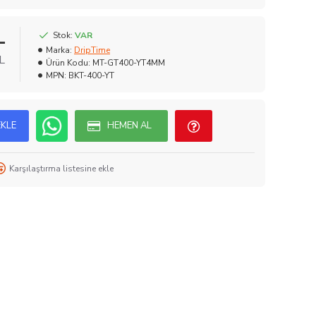
L
Stok:
VAR
Marka:
DripTime
L
Ürün Kodu:
MT-GT400-YT4MM
MPN:
BKT-400-YT
EKLE
HEMEN AL
Karşılaştırma listesine ekle