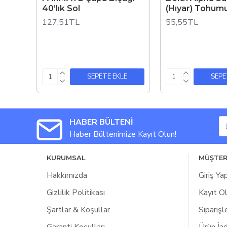
40’lık Sol
(Hıyar) Tohumu
127,51TL
55,55TL
SEPETE EKLE
SEPE
HABER BÜLTENİ
Haber Bültenimize Kayıt Olun!
KURUMSAL
MÜŞTER
Hakkımızda
Giriş Ya
Gizlilik Politikası
Kayıt O
Şartlar & Koşullar
Siparişl