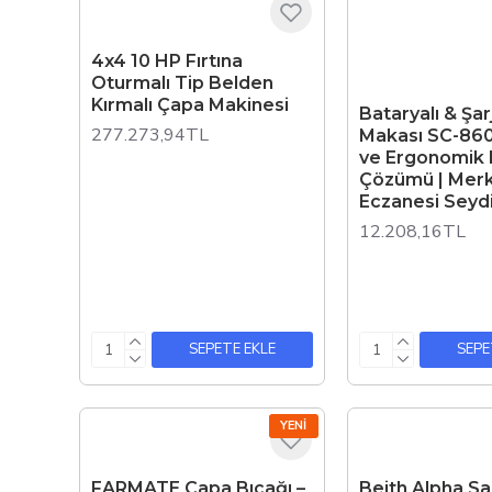
4x4 10 HP Fırtına
Oturmalı Tip Belden
Kırmalı Çapa Makinesi
Bataryalı & Şa
277.273,94TL
Makası SC-860
ve Ergonomik
Çözümü | Mer
Eczanesi Seydi
12.208,16TL
SEPETE EKLE
SEPE
YENI
FARMATE Çapa Bıçağı –
Beith Alpha Sal