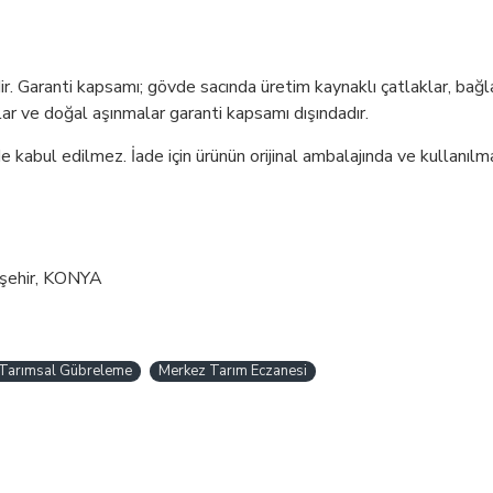
dir. Garanti kapsamı; gövde sacında üretim kaynaklı çatlaklar, bağla
cılar ve doğal aşınmalar garanti kapsamı dışındadır.
 kabul edilmez. İade için ürünün orijinal ambalajında ve kullanılm
şehir, KONYA
Tarımsal Gübreleme
Merkez Tarım Eczanesi