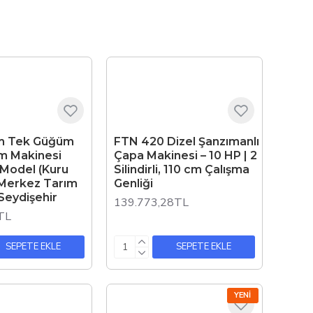
m Tek Güğüm
FTN 420 Dizel Şanzımanlı
m Makinesi
Çapa Makinesi – 10 HP | 2
 Model (Kuru
Silindirli, 110 cm Çalışma
 Merkez Tarım
Genliği
Seydişehir
139.773,28TL
TL
SEPETE EKLE
SEPETE EKLE
YENI