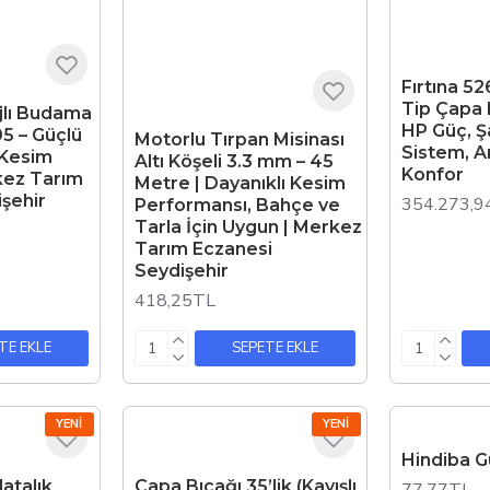
Fırtına 52
Tip Çapa 
rjlı Budama
HP Güç, Ş
5 – Güçlü
Motorlu Tırpan Misinası
Sistem, A
 Kesim
Altı Köşeli 3.3 mm – 45
Konfor
kez Tarım
Metre | Dayanıklı Kesim
şehir
354.273,9
Performansı, Bahçe ve
Tarla İçin Uygun | Merkez
Tarım Eczanesi
Seydişehir
418,25TL
TE EKLE
SEPETE EKLE
YENI
YENI
Hindiba G
atalık
Çapa Bıçağı 35’lik (Kayışlı