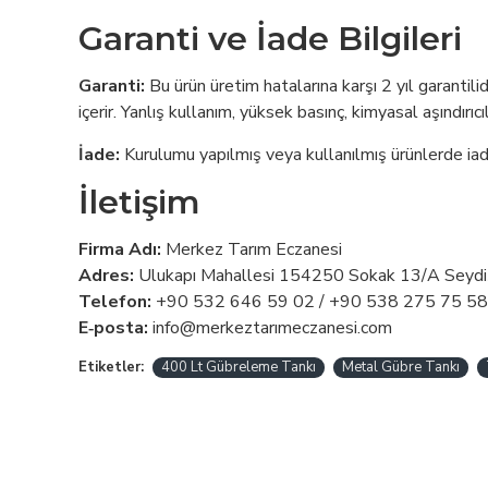
Garanti ve İade Bilgileri
Garanti:
Bu ürün üretim hatalarına karşı 2 yıl garantili
içerir. Yanlış kullanım, yüksek basınç, kimyasal aşındırı
İade:
Kurulumu yapılmış veya kullanılmış ürünlerde iade
İletişim
Firma Adı:
Merkez Tarım Eczanesi
Adres:
Ulukapı Mahallesi 154250 Sokak 13/A Seydi
Telefon:
+90 532 646 59 02 / +90 538 275 75 58
E‑posta:
info@merkeztarımeczanesi.com
Etiketler:
400 Lt Gübreleme Tankı
Metal Gübre Tankı