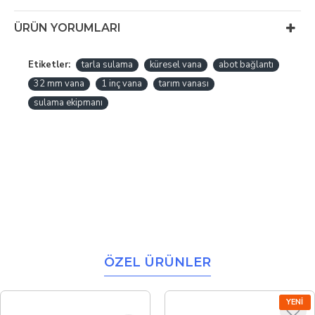
ÜRÜN YORUMLARI
Etiketler:
tarla sulama
küresel vana
abot bağlantı
32 mm vana
1 inç vana
tarım vanası
sulama ekipmanı
ÖZEL ÜRÜNLER
YENI