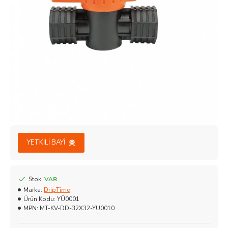
YETKILI BAYI
Stok:
VAR
Marka:
DripTime
Ürün Kodu:
YÜ0001
MPN:
MT-KV-DD-32X32-YU0010