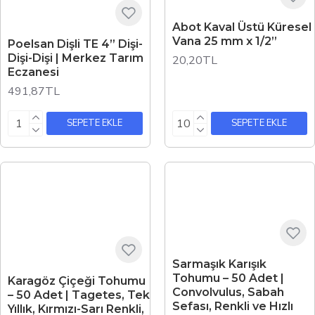
Abot Kaval Üstü Küresel
Vana 25 mm x 1/2”
Poelsan Dişli TE 4” Dişi-
Dişi-Dişi | Merkez Tarım
20,20TL
Eczanesi
491,87TL
SEPETE EKLE
SEPETE EKLE
Sarmaşık Karışık
Tohumu – 50 Adet |
Karagöz Çiçeği Tohumu
Convolvulus, Sabah
– 50 Adet | Tagetes, Tek
Sefası, Renkli ve Hızlı
Yıllık, Kırmızı-Sarı Renkli,