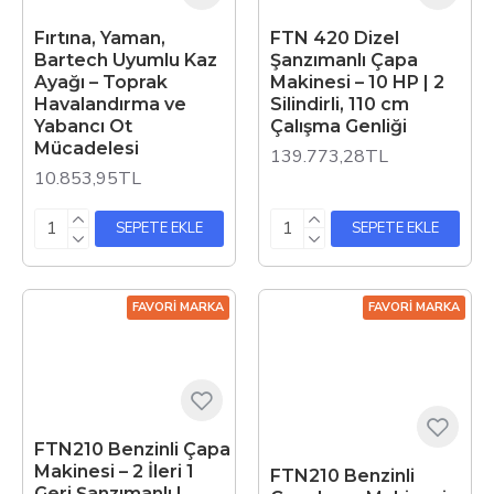
Fırtına, Yaman,
FTN 420 Dizel
Bartech Uyumlu Kaz
Şanzımanlı Çapa
Ayağı – Toprak
Makinesi – 10 HP | 2
Havalandırma ve
Silindirli, 110 cm
Yabancı Ot
Çalışma Genliği
Mücadelesi
139.773,28TL
10.853,95TL
SEPETE EKLE
SEPETE EKLE
FAVORI MARKA
FAVORI MARKA
FTN210 Benzinli Çapa
Makinesi – 2 İleri 1
FTN210 Benzinli
Geri Şanzımanlı |