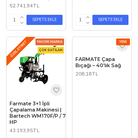
52.741,94TL
SEPETE EKLE
SEPETE EKLE
ÖZEL ETIKET
FAVORI MARKA
YENI
ÇOK SATILAN
FARMATE Çapa
Bıçağı – 40’lık Sağ
208,18TL
Farmate 3+1 İpli
Çapalama Makinesi |
Bartech WM170F/P / 7
HP
43.193,95TL