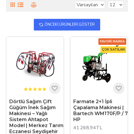
ÖNCEKI ÜRÜNLERI GÖSTER
FAVORI MARKA
ÇOK SATILAN
Dörtlü Sağım Çift
Farmate 2+1 İpli
Güğüm İnek Sağım
Çapalama Makinesi |
Makinesi – Yağlı
Bartech WM170F/P / 7
Sistem Ahtapot
HP
Model | Merkez Tarım
41.268,94TL
Eczanesi Seydişehir