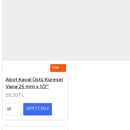
YENI
Abot Kaval Üstü Küresel
Vana 25 mm x 1/2”
20,20TL
SEPETE EKLE