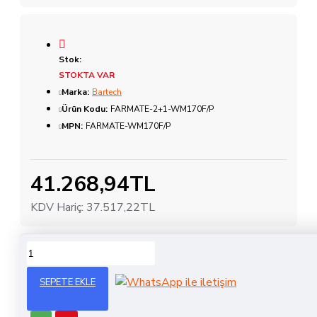
Stok:
STOKTA VAR
Marka:
Bartech
Ürün Kodu:
FARMATE-2+1-WM170F/P
MPN:
FARMATE-WM170F/P
41.268,94TL
KDV Hariç:
37.517,22TL
ÜRÜN BILGISI
SEPETE EKLE
Farmate 2+1 İpli Çapalama Makinesi