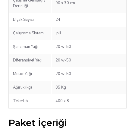
Çalışma Genişliği /
90 x 30 cm
Derinliği
Bıçak Sayısı
24
Çalıştırma Sistemi
İpli
Şanzıman Yağı
20 w-50
Diferansiyel Yağı
20 w-50
Motor Yağı
20 w-50
Ağırlık (kg)
85 Kg
Tekerlek
400 x 8
Paket İçeriği