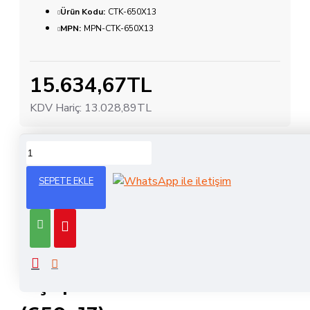
Ürün Kodu:
CTK-650X13
MPN:
MPN-CTK-650X13
15.634,67TL
KDV Hariç:
13.028,89TL
ÜRÜN BILGISI
SEPETE EKLE
Çapalama Teker Takımı 650x13
Profesyonel Yedek Parça
– Çapalama Teker Takımı