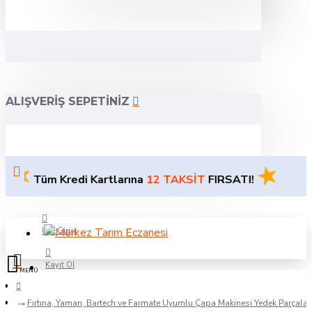
ALIŞVERIŞ SEPETINIZ
★
üm Kredi Kartlarına
12 TAKSİT
FIRSATI!
Üye Girişi
Kayıt Ol
Sipariş Takibi
Fırtına, Yaman, Bartech ve Farmate Uyumlu Çapa Makinesi Yedek Parçalar