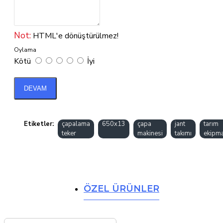
Not:
HTML'e dönüştürülmez!
Oylama
Kötü
İyi
DEVAM
Etiketler:
çapalama
650x13
çapa
jant
tarım
teker
makinesi
takımı
ekipma
ÖZEL ÜRÜNLER