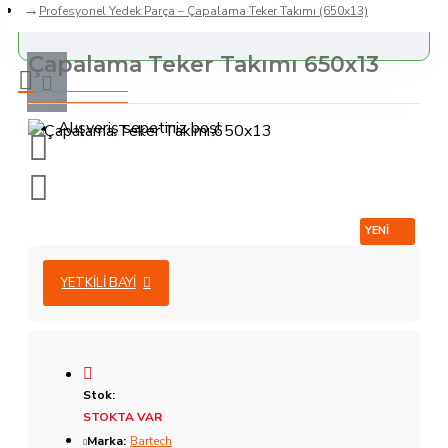
Profesyonel Yedek Parça – Çapalama Teker Takımı (650x13)
Çapalama Teker Takımı 650x13
Alışveriş sepetiniz boş!
YENI
YETKILI BAYI
Stok:
STOKTA VAR
Marka:
Bartech