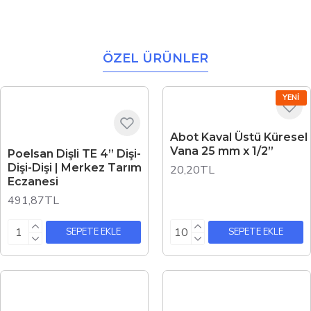
ÖZEL ÜRÜNLER
YENI
Abot Kaval Üstü Küresel
Vana 25 mm x 1/2”
Poelsan Dişli TE 4” Dişi-
Dişi-Dişi | Merkez Tarım
20,20TL
Eczanesi
491,87TL
SEPETE EKLE
SEPETE EKLE