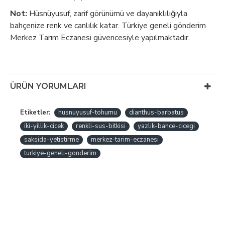
Not:
Hüsnüyusuf, zarif görünümü ve dayanıklılığıyla
bahçenize renk ve canlılık katar. Türkiye geneli gönderim
Merkez Tarım Eczanesi güvencesiyle yapılmaktadır.
ÜRÜN YORUMLARI
Etiketler:
husnuyusuf-tohumu
dianthus-barbatus
iki-yillik-cicek
renkli-sus-bitkisi
yazlik-bahce-cicegi
saksida-yetistirme
merkez-tarim-eczanesi
turkiye-geneli-gonderim