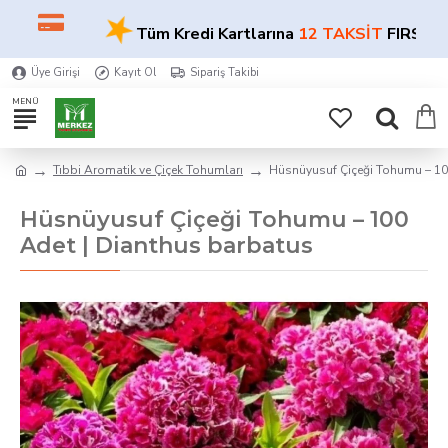
★
Tüm Kredi Kartlarına
12 TAKSİT
FIRSATI!
Üye Girişi
Kayıt Ol
Sipariş Takibi
Tıbbi Aromatik ve Çiçek Tohumları
Hüsnüyusuf Çiçeği Tohumu – 100 A
Hüsnüyusuf Çiçeği Tohumu – 100
Adet | Dianthus barbatus