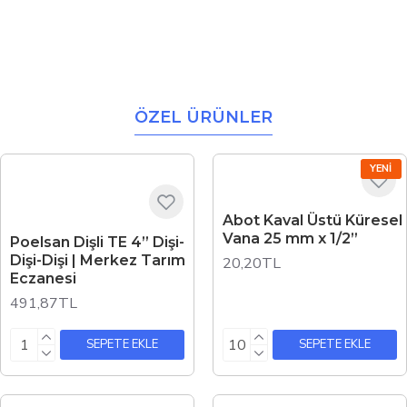
ÖZEL ÜRÜNLER
YENI
Abot Kaval Üstü Küresel
Vana 25 mm x 1/2”
Poelsan Dişli TE 4” Dişi-
Dişi-Dişi | Merkez Tarım
20,20TL
Eczanesi
491,87TL
SEPETE EKLE
SEPETE EKLE