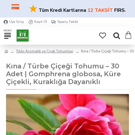
★
Tüm Kredi Kartlarına
12 TAKSİT
FIRSATI!
Üye Girişi
Kayıt Ol
Sipariş Takibi
Tıbbi Aromatik ve Çiçek Tohumları
Kına / Türbe Çiçeği Tohumu – 30 
Kına / Türbe Çiçeği Tohumu – 30
Adet | Gomphrena globosa, Küre
Çiçekli, Kuraklığa Dayanıklı