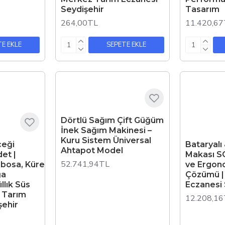
Seydişehir
Tasarım
264,00TL
11.420,6
E EKLE
SEPETE EKLE
Dörtlü Sağım Çift Güğüm
İnek Sağım Makinesi –
Kuru Sistem Üniversal
çeği
Bataryalı
Ahtapot Model
et |
Makası S
52.741,94TL
bosa, Küre
ve Ergon
ğa
Çözümü |
ıllık Süs
Eczanesi 
z Tarım
12.208,1
şehir