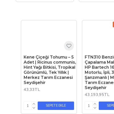
Kene Çiçeği Tohumu – 5
FTN310 Benzin
Adet | Ricinus communis,
Çapalama Mak
Hint Yağı Bitkisi, Tropikal
HP Bartech 1
Görünümlü, Tek Yıllık |
Motorlu, İpli, 3
Merkez Tarım Eczanesi
Şanzımanlı | 
Seydişehir
Tarım Eczane
Seydişehir
43,33TL
43.193,95TL
SEPETE EKLE
SEP