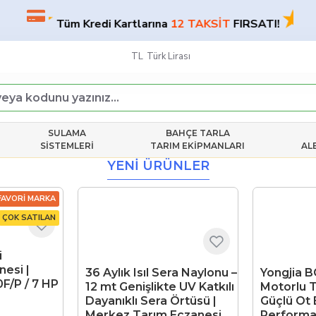
★
★
Tüm Kredi Kartlarına
12 TAKSİT
FIRSATI!
TL
Türk Lirası
SULAMA
BAHÇE TARLA
SISTEMLERI
TARIM EKIPMANLARI
AL
YENI ÜRÜNLER
FAVORI MARKA
ÇOK SATILAN
i
esi |
36 Aylık Isıl Sera Naylonu –
Yongjia 
F/P / 7 HP
12 mt Genişlikte UV Katkılı
Motorlu T
Dayanıklı Sera Örtüsü |
Güçlü Ot
Merkez Tarım Eczanesi
Performa