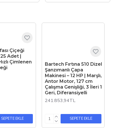
ası Çiçeği
25 Adet |
Hızlı Çimlenen
Bartech Fırtına 510 Dizel
eği
Şanzımanlı Çapa
Makinesi – 12 HP | Marşlı,
Antor Motor, 127 cm
Çalışma Genişliği, 3 İleri 1
Geri, Diferansiyelli
241.853,94TL
SEPETE EKLE
SEPETE EKLE