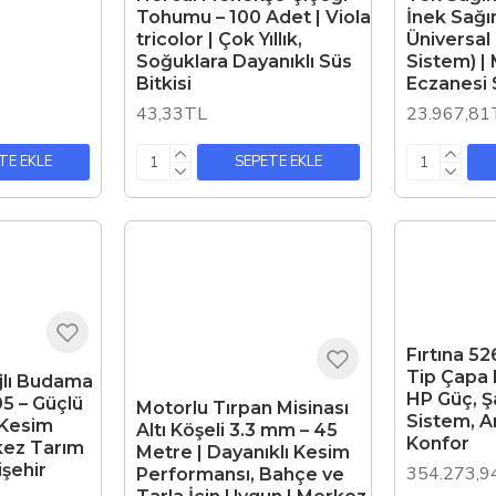
Tohumu – 100 Adet | Viola
İnek Sağı
tricolor | Çok Yıllık,
Üniversal
Soğuklara Dayanıklı Süs
Sistem) |
Bitkisi
Eczanesi 
43,33TL
23.967,81
TE EKLE
SEPETE EKLE
Fırtına 52
Tip Çapa 
rjlı Budama
HP Güç, Ş
5 – Güçlü
Motorlu Tırpan Misinası
Sistem, A
 Kesim
Altı Köşeli 3.3 mm – 45
Konfor
kez Tarım
Metre | Dayanıklı Kesim
şehir
354.273,9
Performansı, Bahçe ve