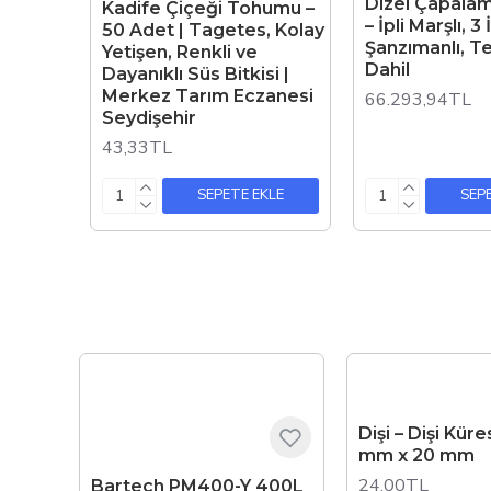
Dizel Çapala
Kadife Çiçeği Tohumu –
– İpli Marşlı, 3 
50 Adet | Tagetes, Kolay
Şanzımanlı, T
Yetişen, Renkli ve
Dahil
Dayanıklı Süs Bitkisi |
Merkez Tarım Eczanesi
66.293,94TL
Seydişehir
43,33TL
SEPETE EKLE
SEP
Dişi – Dişi Kür
mm x 20 mm
24,00TL
Bartech PM400-Y 400L