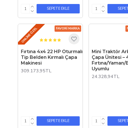
SEPETE EKLE
SEPET
ONLINE ÖZEL
FAVORI MARKA
Fırtına 4x4 22 HP Oturmalı
Mini Traktör Ar
Tip Belden Kırmalı Çapa
Çapa Ünitesi – 
Makinesi
Fırtına/Yaman/
Uyumlu
309.173,95TL
24.328,94TL
SEPETE EKLE
SEPET