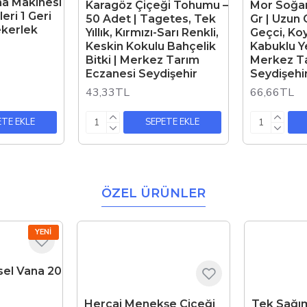
ma Makinesi
Karagöz Çiçeği Tohumu –
Mor Soğa
İleri 1 Geri
50 Adet | Tagetes, Tek
Gr | Uzun 
ekerlek
Yıllık, Kırmızı-Sarı Renkli,
Geçci, Koy
Keskin Kokulu Bahçelik
Kabuklu Ye
Bitki | Merkez Tarım
Merkez Ta
Eczanesi Seydişehir
Seydişehi
43,33TL
66,66TL
ETE EKLE
SEPETE EKLE
ÖZEL ÜRÜNLER
YENI
esel Vana 20
Hercai Menekşe Çiçeği
Tek Sağı