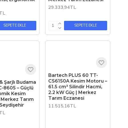
29.333,94TL
7TL
SEPETE EKLE
SEPETE EKLE
Bartech PLUS 60 TT-
CS6150A Kesim Motoru –
 & Şarjlı Budama
61.5 cm³ Silindir Hacmi,
C-8605 – Güçlü
2.2 kW Güç | Merkez
omik Kesim
Tarım Eczanesi
 Merkez Tarım
Seydişehir
11.515,16TL
6TL