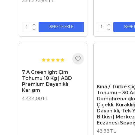
321.273,94TL
SEPETE EKLE
SEPET
7 A Greenlight Çim
Tohumu 10 Kg | ABD
Premium Dayanıklı
Kına / Türbe Çi
Karışım
Tohumu – 30 Ad
4.444,00TL
Gomphrena glo
Çiçekli, Kuraklı
Dayanıklı, Tek Y
Bitkisi | Merke
Eczanesi Seydi
43,33TL