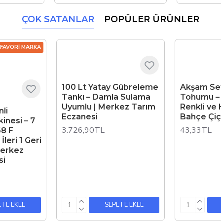
ÇOK SATANLAR
POPÜLER ÜRÜNLER
FAVORI MARKA
100 Lt Yatay Gübreleme
Akşam Sef
Tankı – Damla Sulama
Tohumu – 
Uyumlu | Merkez Tarım
Renkli ve 
li
Eczanesi
Bahçe Çiç
inesi – 7
3.726,90TL
43,33TL
68 F
 İleri 1 Geri
Merkez
si
ETE EKLE
SEPETE EKLE