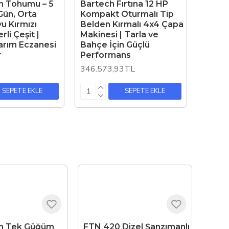
n Tohumu – 5
Bartech Fırtına 12 HP
Gün, Orta
Kompakt Oturmalı Tip
u Kırmızı
Belden Kırmalı 4x4 Çapa
rli Çeşit |
Makinesi | Tarla ve
rım Eczanesi
Bahçe İçin Güçlü
r
Performans
346.573,93TL
SEPETE EKLE
SEPETE EKLE
m Tek Güğüm
FTN 420 Dizel Şanzımanlı