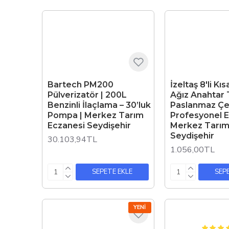
Bartech PM200
İzeltaş 8'li Kı
Pülverizatör | 200L
Ağız Anahtar 
Benzinli İlaçlama – 30’luk
Paslanmaz Çel
Pompa | Merkez Tarım
Profesyonel El 
Eczanesi Seydişehir
Merkez Tarım
Seydişehir
30.103,94TL
1.056,00TL
SEPETE EKLE
SEP
YENI