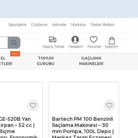
Siparişlerim
Cüzdanım
İndirimler
Markalar
Yardım Merkezi
Sepetim
Sipariş Takibi
Hesabım
Favoriler
Yeni
EL
TOHUM
İLAÇLAMA
ETLERI
GURUBU
MAKINELERI
BGE-520B Yan
Bartech PM 100 Benzinli
ırpan – 52 cc |
İlaçlama Makinesi – 30
 Biçme
mm Pompa, 100L Depo |
nsı, Ergonomik
Merkez Tarım Eczanesi