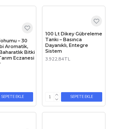
100 Lt Dikey Gübreleme
Tankı – Basınca
Tohumu – 30
Dayanıklı, Entegre
bi Aromatik,
Sistem
 Baharatlık Bitki
Tarım Eczanesi
3.922,84TL
r
SEPETE EKLE
SEPETE EKLE