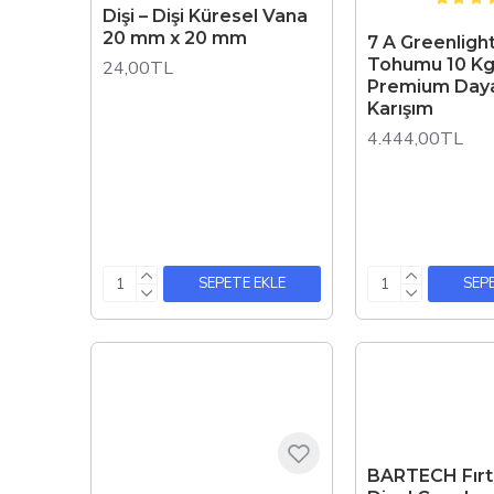
Dişi – Dişi Küresel Vana
20 mm x 20 mm
7 A Greenligh
Tohumu 10 Kg
24,00TL
Premium Daya
Karışım
4.444,00TL
SEPETE EKLE
SEP
BARTECH Fırtı