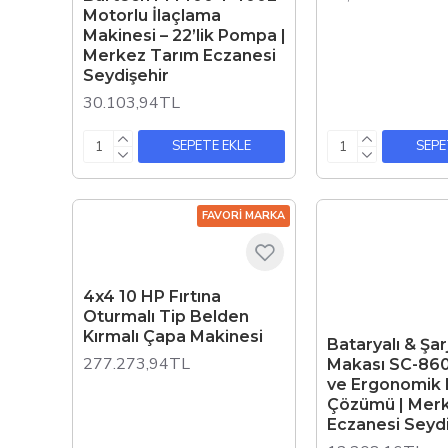
Motorlu İlaçlama
Makinesi – 22’lik Pompa |
Merkez Tarım Eczanesi
Seydişehir
30.103,94TL
SEPETE EKLE
SEPE
FAVORI MARKA
4x4 10 HP Fırtına
Oturmalı Tip Belden
Kırmalı Çapa Makinesi
Bataryalı & Şa
277.273,94TL
Makası SC-860
ve Ergonomik
Çözümü | Mer
Eczanesi Seydi