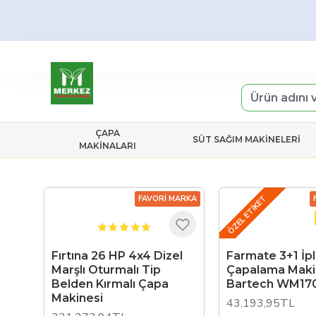
ÇAPA
SÜT SAĞIM MAKINELERI
MAKINALARI
ÖZEL ETIKET
FAVORI MARKA
Fırtına 26 HP 4x4 Dizel
Farmate 3+1 İpl
Marşlı Oturmalı Tip
Çapalama Makin
Belden Kırmalı Çapa
Bartech WM170
Makinesi
43.193,95TL