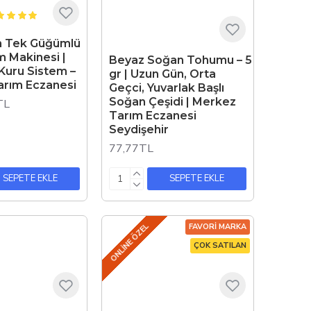
m Tek Güğümlü
m Makinesi |
Beyaz Soğan Tohumu – 5
 Kuru Sistem –
gr | Uzun Gün, Orta
rım Eczanesi
Geçci, Yuvarlak Başlı
Soğan Çeşidi | Merkez
TL
Tarım Eczanesi
Seydişehir
77,77TL
SEPETE EKLE
SEPETE EKLE
ONLINE ÖZEL
FAVORI MARKA
ÇOK SATILAN