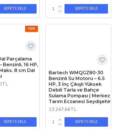
SEPETE EKLE
SEPETE EKLE
YENI
Dal Parçalama
 Benzinli, 16 HP,
, Maks. 8 cm Dal
Bartech WMQGZ80-30
i
Benzinli Su Motoru – 6.5
00TL
HP, 3 İnç Çıkışlı Yüksek
Debili Tarla ve Bahçe
Sulama Pompası | Merkez
Tarım Eczanesi Seydişehir
13.247,66TL
SEPETE EKLE
SEPETE EKLE