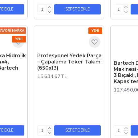
E EKLE
SEPETE EKLE
FAVORI MARKA
YENI
YENI
ka Hidrolik
Profesyonel Yedek Parça
4x4,
– Çapalama Teker Takımı
Bartech 
Bartech
(650x13)
Makinesi –
3 Bıçaklı
15.634,67TL
Kapasites
127.490,
E EKLE
SEPETE EKLE