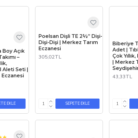
Poelsan Dişli TE 2½” Dişi-
Dişi-Dişi | Merkez Tarım
Biberiye 
Eczanesi
Adet | Tıb
sa Boy Açık
Çok Yıllık,
305,02TL
Takımı –
| Merkez 
ik,
Seydişehi
Aleti Seti |
 Eczanesi
43,33TL
ETE EKLE
SEPETE EKLE