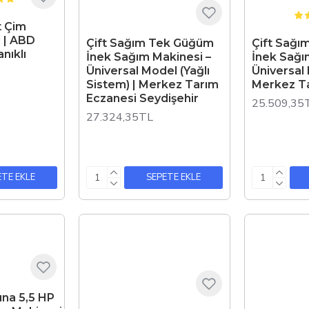
t Çim
 | ABD
Çift Sağım Tek Güğüm
Çift Sağı
nıklı
İnek Sağım Makinesi –
İnek Sağı
Üniversal Model (Yağlı
Üniversal
Sistem) | Merkez Tarım
Merkez Ta
Eczanesi Seydişehir
25.509,35
27.324,35TL
ETE EKLE
SEPETE EKLE
na 5,5 HP