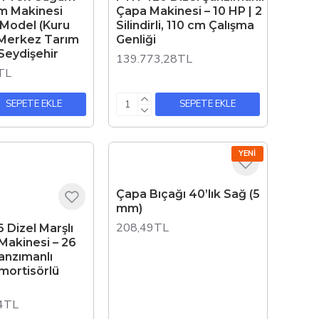
m Makinesi
Çapa Makinesi – 10 HP | 2
 Model (Kuru
Silindirli, 110 cm Çalışma
 Merkez Tarım
Genliği
Seydişehir
139.773,28TL
TL
SEPETE EKLE
SEPETE EKLE
YENI
Çapa Bıçağı 40’lık Sağ (5
mm)
208,49TL
6 Dizel Marşlı
Makinesi – 26
anzımanlı
mortisörlü
4TL